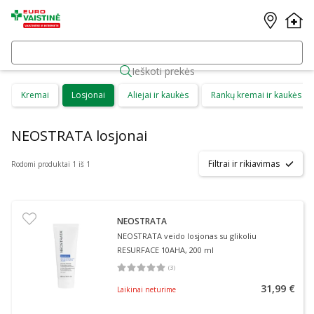
Ieškoti prekės
Kremai
Losjonai
Aliejai ir kaukės
Rankų kremai ir kaukės
NEOSTRATA losjonai
Filtrai ir rikiavimas
Rodomi produktai 1 iš 1
NEOSTRATA
NEOSTRATA veido losjonas su glikoliu
RESURFACE 10AHA, 200 ml
(
3
)
Vidutinis įvertinimas 5.00
Įvertinimų skaičius 3
31,99 €
Laikinai neturime