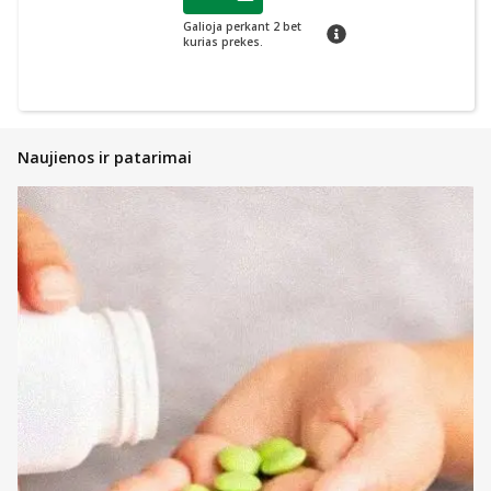
Lojalumo klubo narių nuolaida
:
Galioja perkant 2 bet
patarimas
kurias prekes.
Naujienos ir patarimai