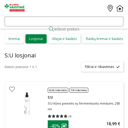
Ieškoti prekės
Kremai
Losjonai
Aliejai ir kaukės
Rankų kremai ir kaukės
S:U losjonai
Filtrai ir rikiavimas
Rodomi produktai 1 iš 1
% tik internetu
Tik internetu
S:U
S:U kūno pienelis su fermentuotu medumi, 250
ml
(
2
)
Vidutinis įvertinimas 5.00
Įvertinimų skaičius 2
patarimas
18,99 €
-40%