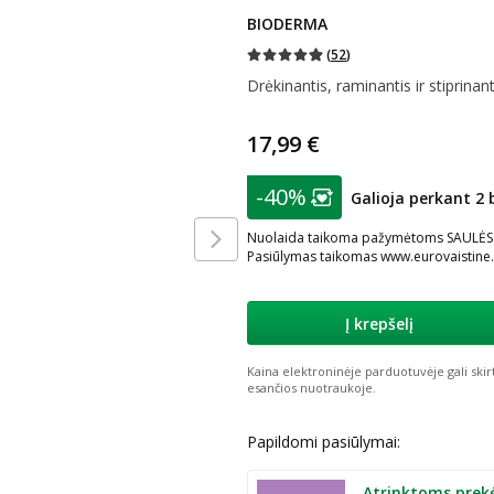
BIODERMA
(
52
)
Drėkinantis, raminantis ir stiprinan
17,99 €
patarimas
-40%
Galioja perkant 2 
Lojalumo klubo nar
Nuolaida taikoma pažymėtoms SAULĖS KO
Pasiūlymas taikomas www.eurovaistine.l
Į krepšelį
Kaina elektroninėje parduotuvėje gali skir
esančios nuotraukoje.
Papildomi pasiūlymai:
Atrinktoms prek