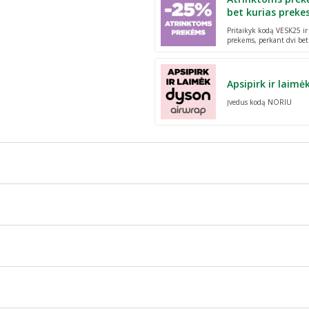
bet kurias preke
Pritaikyk kodą VESK25 i
prekėms, perkant dvi bet
Apsipirk ir laimė
Įvedus kodą NORIU
eidui ir kūnui. Nenaudokite priemonės ant odos, kuri stipriai sudirgusi 
inkmedis
IC TRIGLYCERIDE, GLYCERIN, SODIUM POLYACRYLATE, PENTYLE
YMER, DIPOTASSIUM GLYCYRRHIZATE, SODIUM CITRATE, MANNI