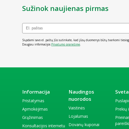
Sužinok naujienas pirmas
Siųsdami savo el. paštą Jūs sutinkate, kad jūsų duomenys būtų tvarkomi tiesiog
Daugiau informacijos
Privatumo pranešime
.
Informacija
Naudingos
Sveta
nuorodos
Pristatymas
Puslap
Vaistinės
Apmokėjimas
Prekių
Lojalumas
Grąžinimas
Priein
pareiš
Dovanų kuponai
Konsultacijos internetu