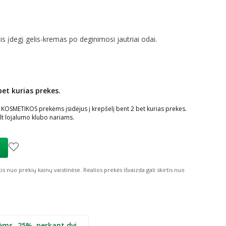
tis įdegį gelis-kremas po deginimosi jautriai odai.
bet kurias prekes.
ių nuolaida
:
SMETIKOS prekėms įsidėjus į krepšelį bent 2 bet kurias prekes.
t lojalumo klubo nariams.
tis nuo prekių kainų vaistinėse.
Realios prekės išvaizda gali skirtis nuo
ėms -25%, perkant dvi