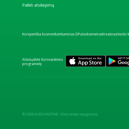
Palikti atsiliepimą
Korėjietiška kosmetika
Vitaminas D
Pulsoksimetrai
Kreatinas
Veido 
Atsisiųskite Eurovaistinės
programėlę
© 2026 EUROVAISTINĖ. Visos teisės saugomos.