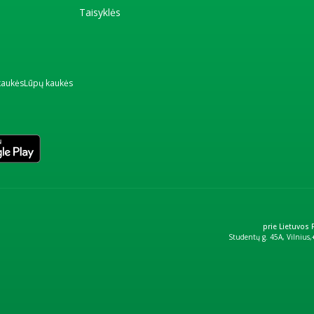
Taisyklės
kaukės
Lūpų kaukės
prie Lietuvos
Studentų g. 45A, Vilnius