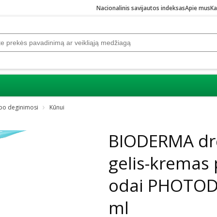
Nacionalinis savijautos indeksas
Apie mus
Ka
po deginimosi
Kūnui
Praleisti karuselę
BIODERMA drė
gelis-kremas 
odai PHOTOD
ml