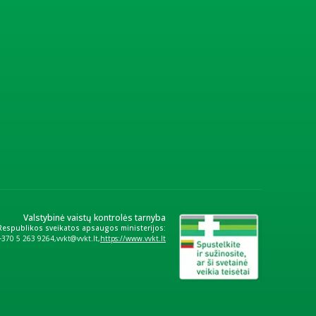
Valstybinė vaistų kontrolės tarnyba
 Respublikos sveikatos apsaugos ministerijos:
+370 5 263 9264
vvkt@vvkt.lt
https://www.vvkt.lt