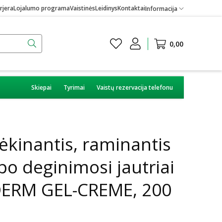
rjera
Lojalumo programa
Vaistinės
Leidinys
Kontaktai
Informacija
0,00
Skiepai
Tyrimai
Vaistų rezervacija telefonu
kinantis, raminantis
po deginimosi jautriai
ERM GEL-CREME, 200