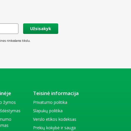
Užsisakyk
inės rinkodaros tikslu.
inėje
Teisinė informacija
io žymos
Privatumo politika
 išdėstymas
Slapukų politika
amumo
Verslo etikos kodeksas
kimas
Prekių kokybė ir sauga