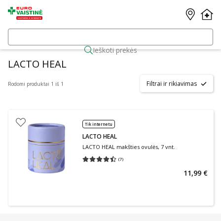
Ieškoti prekės
LACTO HEAL
Filtrai ir rikiavimas
Rodomi produktai 1 iš 1
Tik internetu
LACTO HEAL
LACTO HEAL makšties ovulės, 7 vnt.
(
7
)
Vidutinis įvertinimas 4.43
Įvertinimų skaičius 7
11,99 €