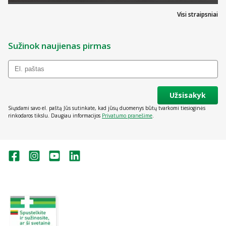
Visi straipsniai
Sužinok naujienas pirmas
Užsisakyk
Siųsdami savo el. paštą Jūs sutinkate, kad jūsų duomenys būtų tvarkomi tiesioginės
rinkodaros tikslu. Daugiau informacijos
Privatumo pranešime
.
Valstybinė vaistų kontrolės tarnyba
prie Lietuvos Respublikos sveikatos
apsaugos ministerijos:
Studentų g. 45A, Vilnius
+370 5 263 9264
vvkt@vvkt.lt