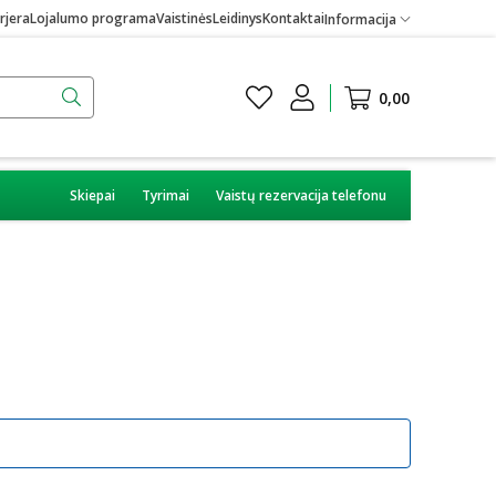
rjera
Lojalumo programa
Vaistinės
Leidinys
Kontaktai
Informacija
0,00
Skiepai
Tyrimai
Vaistų rezervacija telefonu