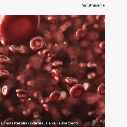
Visi straipsniai
L cholesterolis - svarbiausia ką reikia žinoti