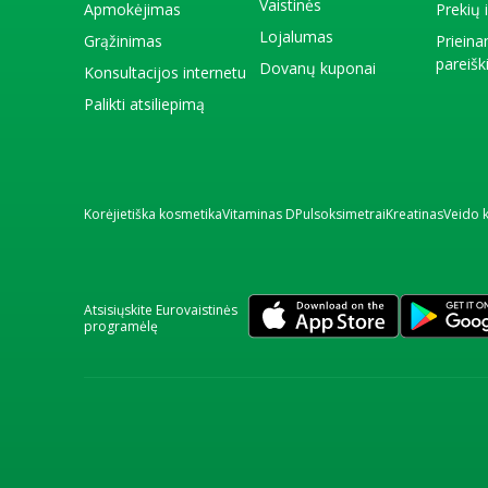
Vaistinės
Apmokėjimas
Prekių
Lojalumas
Grąžinimas
Priein
pareiš
Dovanų kuponai
Konsultacijos internetu
Palikti atsiliepimą
Korėjietiška kosmetika
Vitaminas D
Pulsoksimetrai
Kreatinas
Veido 
Atsisiųskite Eurovaistinės
programėlę