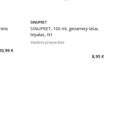
SINUPRET
inis
SINUPRET, 100 ml, geriamieji lašai,
tirpalas, N1
Vaistinis preparatas
kaičius 88
20,99 €
8,95 €