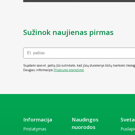
Sužinok naujienas pirmas
Siųsdami savo el. paštą Jūs sutinkate, kad jūsų duomenys būtų tvarkomi tiesiog
Daugiau informacijos
Privatumo pranešime
.
Informacija
Naudingos
Sveta
nuorodos
Pristatymas
Puslap