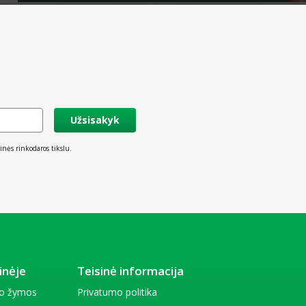
Užsisakyk
inės rinkodaros tikslu.
inėje
Teisinė informacija
io žymos
Privatumo politika