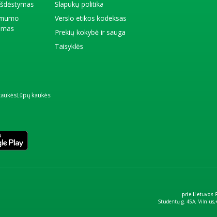
 išdėstymas
Slapukų politika
amumo
Verslo etikos kodeksas
kimas
Prekių kokybė ir sauga
Taisyklės
kaukės
Lūpų kaukės
prie Lietuvos
Studentų g. 45A, Vilnius