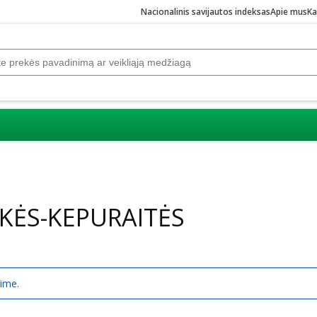
Nacionalinis savijautos indeksas
Apie mus
Ka
UKĖS-KEPURAITĖS
rime.