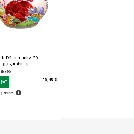
™ KIDS Immunity, 50
ųjų guminukų
(
60
)
įvertinimas 4.98
Įvertinimų skaičius 60
as
15,49 €
ojalumo klubo narių nuolaida
:
patarimas
dą VESK25