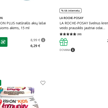
% tik internetu
ON
LA ROCHE-POSAY
ON PLUS natūralūs akių lašai
LA ROCHE-POSAY švelnus krem
sioms akims, 15 ml
veido prausiklis jautriai odai
TOLERIANE, 400 ml
(
88
)
Vidutinis įvertinimas 4.91
Įvertinimų s
as
8,99 €
patarimas
Įprasta kaina
:
8,99 €
ojalumo klubo narių nuolaida
:
6,29 €
DOVANA
patarimas
as