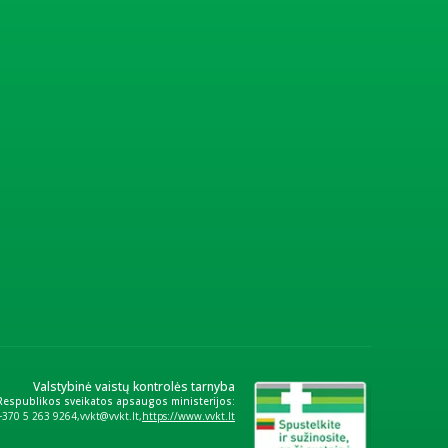
Valstybinė vaistų kontrolės tarnyba
 Respublikos sveikatos apsaugos ministerijos:
+370 5 263 9264
vvkt@vvkt.lt
https://www.vvkt.lt