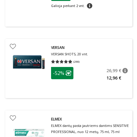
patarimas
Galioja perkant 2 vnt.
VERSAN
VERSAN SHOTS, 20 vnt.
(
298
)
Vidutinis įvertinimas 4.93
Įvertinimų skaičius 298
patarimas
26,99 €
-52%
patari
Įprasta
Lojalumo klubo narių nuolaida
:
12,96 €
ELMEX
ELMEX dantų pasta jautriems dantims SENSITIVE
PROFESSIONAL, nuo 12 metų, 75 ml, 75 ml