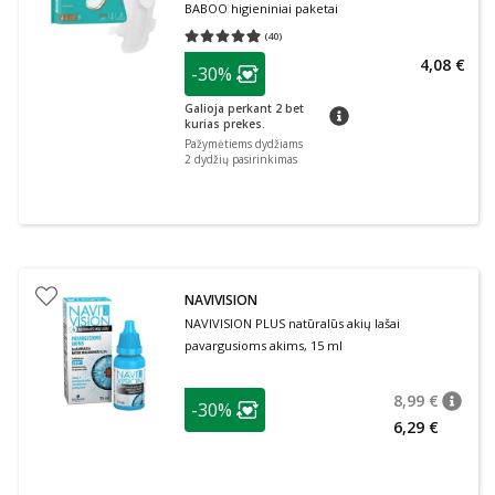
BABOO higieniniai paketai
(
40
)
Vidutinis įvertinimas 4.95
Įvertinimų skaičius 40
patarimas
4,08 €
-30%
Lojalumo klubo narių nuolaida
:
Galioja perkant 2 bet
patarimas
kurias prekes.
Pažymėtiems dydžiams
2 dydžių pasirinkimas
NAVIVISION
NAVIVISION PLUS natūralūs akių lašai
pavargusioms akims, 15 ml
patarimas
8,99 €
-30%
patari
Įprasta
Lojalumo klubo narių nuolaida
:
6,29 €