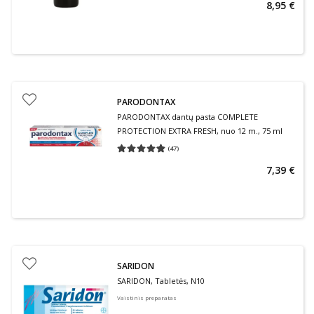
8,95 €
PARODONTAX
PARODONTAX dantų pasta COMPLETE
PROTECTION EXTRA FRESH, nuo 12 m., 75 ml
(
47
)
Vidutinis įvertinimas 4.79
Įvertinimų skaičius 47
7,39 €
SARIDON
SARIDON, Tabletės, N10
Vaistinis preparatas