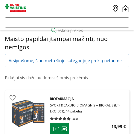
Ieškoti prekės
Maisto papildai įtampai mažinti, nuo
nemigos
Atsiprašome, šiuo metu šioje kategorijoje prekių neturime.
Pirkėjai vis dažniau domisi šiomis prekėmis
BIOFARMACIJA
SPORT&CARDIO BIOMAGNIS + BIOKALIS (LT-
EKO-001), 14 pakelių
(
232
)
Vidutinis įvertinimas 4.93
Įvertinimų skaičius 232
patarimas
13,99 €
1+1
Lojalumo klubo narių nuolaida
: