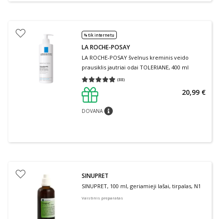
% tik internetu
LA ROCHE-POSAY
LA ROCHE-POSAY švelnus kreminis veido
prausiklis jautriai odai TOLERIANE, 400 ml
(
88
)
Vidutinis įvertinimas 4.91
Įvertinimų skaičius 88
20,99 €
DOVANA
patarimas
SINUPRET
SINUPRET, 100 ml, geriamieji lašai, tirpalas, N1
Vaistinis preparatas