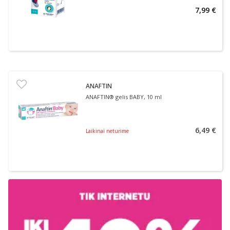
7,99 €
ANAFTIN
ANAFTIN® gelis BABY, 10 ml
6,49 €
Laikinai neturime