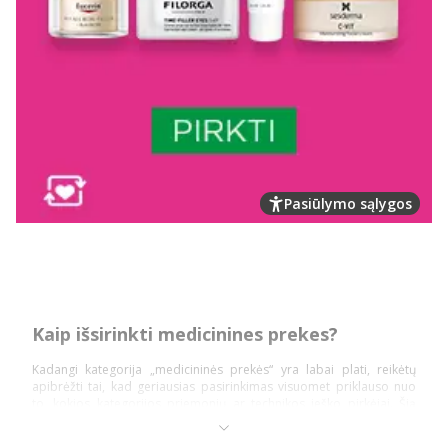
Pasiūlymo sąlygos
Kaip išsirinkti medicinines prekes?
Kadangi kategorija „medicininės prekės“ yra labai plati, reikėtų
apibrėžti tai, kad geriausias pasirinkimas visuomet priklauso nuo
to, kokios kategorijos priemonių ar technikos ieško pirkėjai. Šią
prekių kategoriją daugiausiai sudaro: diagnostika ir testai,
ortopedinės prekės, kraujospūdžio matuokliai, optikos prekės,