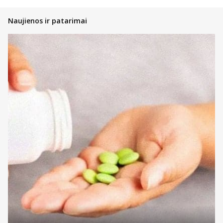
vaistinėlės ir skubios pagalbos priemonės.
Pasidalinsime bendromis įžvalgomis, ką vertėtų žinoti kiekvienam
Naujienos ir patarimai
pirkėjui, nusprendusiam pirkti internetinėje vaistinėje, kad įsigytų
priemonių ir technikos nauda būtų pati didžiausia!
Atsidarykite prekės puslapyje ir perskaitykite aprašymą,
instrukcijas bei kitą aktualią informaciją;
Atkreipkite dėmesį į kainą;
Jeigu prekė patiko, tačiau norite dar pasidairyti po prekių
katalogą, galite įsidėti ją į savo norų krepšelį ir prie jos
sugrįžti vėliau;
Nedvejokite konsultuotis su internetinės vaistinės komanda,
kad gautumėte profesionalų patarimą bet kuriuo klausimu;
Jeigu tai – ne vaistiniai preparatai, galite atkreipti dėmesį į
informaciją prie kainos – gali būti taikoma akcija su lojalumo
kortele arba visiems pirkėjams ir techniką ar priemones
įsigysite pigiau nei įprastai.
Renkantis medicinines priemones, svarbu atkreipti dėmesį į visą
prieinamą informaciją. Kadangi renkatės prekes ir produktus
sveikatos ar medicininei priežiūrai, būtina jausti užtikrintumą dėl to,
kad išsirinkote tai, ko reikia. Daugybė preparatų ar priemonių
parduodami skirtingais kiekiais, tad nedvejokite pasidairyti po
katalogą ieškodami labiausiai poreikį atitinkančio kiekio.
Kadangi prekių šioje kategorijoje yra tikrai daug, galite pasinaudoti
prekių filtravimo įrankiais ar rikiavimo įrankiu tam, kad greičiau