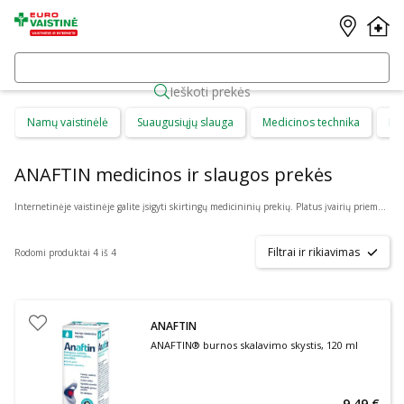
Ieškoti prekės
Namų vaistinėlė
Suaugusiųjų slauga
Medicinos technika
Di
ANAFTIN medicinos ir slaugos prekės
Internetinėje vaistinėje galite įsigyti skirtingų medicininių prekių. Platus įvairių priemonių ir technikos pasirinkimas leis visiems pirkėjams lengviau rasti tai, ko jie ieško. Šioje prekių kategorijoje yra daugybė skirtingų medicinos priemonių ir priedų, pradedant specialiais kremais ir pleistrais, baigiant kapsulėmis ar drėkinančiais akių lašais. Jeigu jums sunku apsispręsti, kurie produktai būtų geriausias ar tinkamiausias pasirinkimas, mūsų konsultantai gali jums patarti nuotoliniu būdu: internetu aktyviame pokalbio lange, el. paštu ar telefonu.
Filtrai ir rikiavimas
Rodomi produktai 4 iš 4
ANAFTIN
ANAFTIN® burnos skalavimo skystis, 120 ml
9,49 €