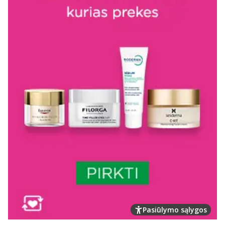
Pasiūlymo sąlygos