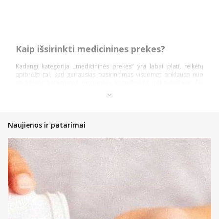
Kaip išsirinkti medicinines prekes?
Kadangi kategorija „medicininės prekės“ yra labai plati, reikėtų
apibrėžti tai, kad geriausias pasirinkimas visuomet priklauso nuo
to, kokios kategorijos priemonių ar technikos ieško pirkėjai. Šią
prekių kategoriją daugiausiai sudaro: diagnostika ir testai,
ortopedinės prekės, kraujospūdžio matuokliai, optikos prekės,
vaistinėlės ir skubios pagalbos priemonės.
Pasidalinsime bendromis įžvalgomis, ką vertėtų žinoti kiekvienam
Naujienos ir patarimai
pirkėjui, nusprendusiam pirkti internetinėje vaistinėje, kad įsigytų
priemonių ir technikos nauda būtų pati didžiausia!
Atsidarykite prekės puslapyje ir perskaitykite aprašymą,
instrukcijas bei kitą aktualią informaciją;
Atkreipkite dėmesį į kainą;
Jeigu prekė patiko, tačiau norite dar pasidairyti po prekių
katalogą, galite įsidėti ją į savo norų krepšelį ir prie jos
sugrįžti vėliau;
Nedvejokite konsultuotis su internetinės vaistinės komanda,
kad gautumėte profesionalų patarimą bet kuriuo klausimu;