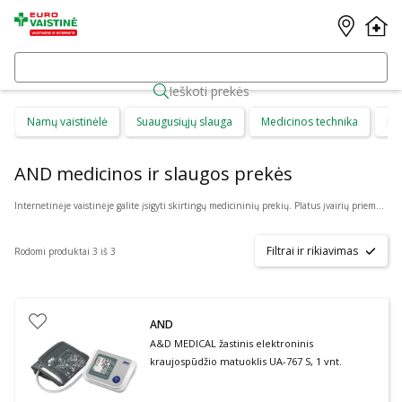
Ieškoti prekės
Namų vaistinėlė
Suaugusiųjų slauga
Medicinos technika
Di
AND medicinos ir slaugos prekės
Internetinėje vaistinėje galite įsigyti skirtingų medicininių prekių. Platus įvairių priemonių ir technikos pasirinkimas leis visiems pirkėjams lengviau rasti tai, ko jie ieško. Šioje prekių kategorijoje yra daugybė skirtingų medicinos priemonių ir priedų, pradedant specialiais kremais ir pleistrais, baigiant kapsulėmis ar drėkinančiais akių lašais. Jeigu jums sunku apsispręsti, kurie produktai būtų geriausias ar tinkamiausias pasirinkimas, mūsų konsultantai gali jums patarti nuotoliniu būdu: internetu aktyviame pokalbio lange, el. paštu ar telefonu.
Filtrai ir rikiavimas
Rodomi produktai 3 iš 3
AND
A&D MEDICAL žastinis elektroninis
kraujospūdžio matuoklis UA-767 S, 1 vnt.