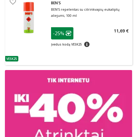
BEN'S
BEN‘S repelentas su citrinkvapių eukaliptų
aliejumi, 100 ml
patarimas
11,69 €
-25%
Lojalumo klubo narių nuolaida
:
patarimas
Įvedus kodą VESK25
VESK25
patarimas