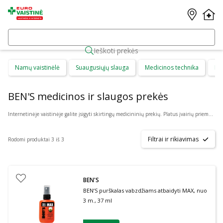
Ieškoti prekės
Namų vaistinėlė
Suaugusiųjų slauga
Medicinos technika
Di
BEN'S medicinos ir slaugos prekės
Internetinėje vaistinėje galite įsigyti skirtingų medicininių prekių. Platus įvairių priemonių ir technikos pasirinkimas leis visiems pirkėjams lengviau rasti tai, ko jie ieško. Šioje prekių kategorijoje yra daugybė skirtingų medicinos priemonių ir priedų, pradedant specialiais kremais ir pleistrais, baigiant kapsulėmis ar drėkinančiais akių lašais. Jeigu jums sunku apsispręsti, kurie produktai būtų geriausias ar tinkamiausias pasirinkimas, mūsų konsultantai gali jums patarti nuotoliniu būdu: internetu aktyviame pokalbio lange, el. paštu ar telefonu.
Filtrai ir rikiavimas
Rodomi produktai 3 iš 3
BEN'S
BEN‘S purškalas vabzdžiams atbaidyti MAX, nuo
3 m., 37 ml