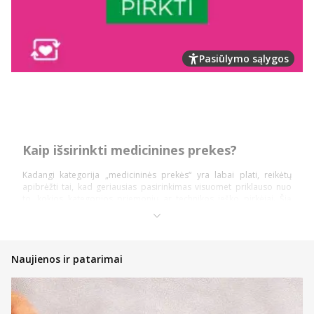
Pasiūlymo sąlygos
Kaip išsirinkti medicinines prekes?
Kadangi kategorija „medicininės prekės“ yra labai plati, reikėtų
apibrėžti tai, kad geriausias pasirinkimas visuomet priklauso nuo
to, kokios kategorijos priemonių ar technikos ieško pirkėjai. Šią
prekių kategoriją daugiausiai sudaro: diagnostika ir testai,
ortopedinės prekės, kraujospūdžio matuokliai, optikos prekės,
vaistinėlės ir skubios pagalbos priemonės.
Pasidalinsime bendromis įžvalgomis, ką vertėtų žinoti kiekvienam
Naujienos ir patarimai
pirkėjui, nusprendusiam pirkti internetinėje vaistinėje, kad įsigytų
priemonių ir technikos nauda būtų pati didžiausia!
Atsidarykite prekės puslapyje ir perskaitykite aprašymą,
instrukcijas bei kitą aktualią informaciją;