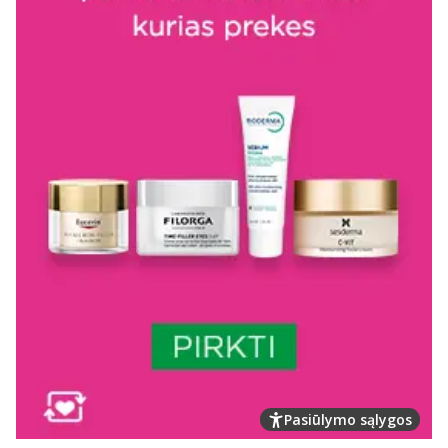
Pasiūlymo sąlygos