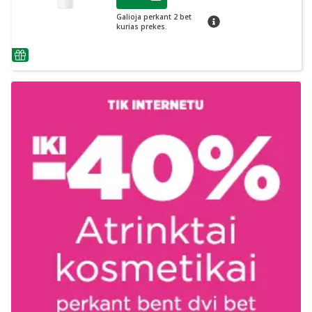
Lojalumo klubo narių nuolaida
:
Galioja perkant 2 bet
patarimas
kurias prekes.
patarimas