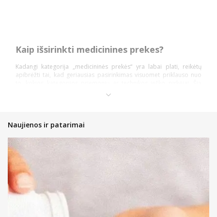
Kaip išsirinkti medicinines prekes?
Kadangi kategorija „medicininės prekės“ yra labai plati, reikėtų
apibrėžti tai, kad geriausias pasirinkimas visuomet priklauso nuo
to, kokios kategorijos priemonių ar technikos ieško pirkėjai. Šią
prekių kategoriją daugiausiai sudaro: diagnostika ir testai,
ortopedinės prekės, kraujospūdžio matuokliai, optikos prekės,
vaistinėlės ir skubios pagalbos priemonės.
Pasidalinsime bendromis įžvalgomis, ką vertėtų žinoti kiekvienam
Naujienos ir patarimai
pirkėjui, nusprendusiam pirkti internetinėje vaistinėje, kad įsigytų
priemonių ir technikos nauda būtų pati didžiausia!
Atsidarykite prekės puslapyje ir perskaitykite aprašymą,
instrukcijas bei kitą aktualią informaciją;
Atkreipkite dėmesį į kainą;
Jeigu prekė patiko, tačiau norite dar pasidairyti po prekių
katalogą, galite įsidėti ją į savo norų krepšelį ir prie jos
sugrįžti vėliau;
Nedvejokite konsultuotis su internetinės vaistinės komanda,
kad gautumėte profesionalų patarimą bet kuriuo klausimu;