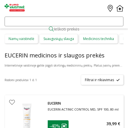
Ieškoti prekės
Namų vaistinėlė
Suaugusiųjų slauga
Medicinos technika
Di
EUCERIN medicinos ir slaugos prekės
Internetinėje vaistinėje galite įsigyti skirtingų medicininių prekių. Platus įvairių priemonių ir technikos pasirinkimas leis visiems pirkėjams lengviau rasti tai, ko jie ieško. Šioje prekių kategorijoje yra daugybė skirtingų medicinos priemonių ir priedų, pradedant specialiais kremais ir pleistrais, baigiant kapsulėmis ar drėkinančiais akių lašais. Jeigu jums sunku apsispręsti, kurie produktai būtų geriausias ar tinkamiausias pasirinkimas, mūsų konsultantai gali jums patarti nuotoliniu būdu: internetu aktyviame pokalbio lange, el. paštu ar telefonu.
Filtrai ir rikiavimas
Rodomi produktai 1 iš 1
EUCERIN
EUCERIN ACTINIC CONTROL MD, SPF 100, 80 ml
patarimas
39,99 €
-40%