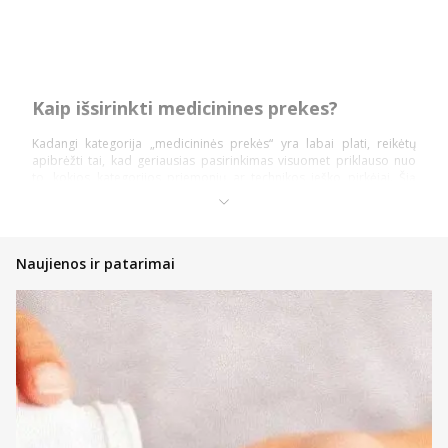
Kaip išsirinkti medicinines prekes?
Kadangi kategorija „medicininės prekės“ yra labai plati, reikėtų
apibrėžti tai, kad geriausias pasirinkimas visuomet priklauso nuo
to, kokios kategorijos priemonių ar technikos ieško pirkėjai. Šią
prekių kategoriją daugiausiai sudaro: diagnostika ir testai,
ortopedinės prekės, kraujospūdžio matuokliai, optikos prekės,
vaistinėlės ir skubios pagalbos priemonės.
Pasidalinsime bendromis įžvalgomis, ką vertėtų žinoti kiekvienam
Naujienos ir patarimai
pirkėjui, nusprendusiam pirkti internetinėje vaistinėje, kad įsigytų
priemonių ir technikos nauda būtų pati didžiausia!
Atsidarykite prekės puslapyje ir perskaitykite aprašymą,
instrukcijas bei kitą aktualią informaciją;
Atkreipkite dėmesį į kainą;
Jeigu prekė patiko, tačiau norite dar pasidairyti po prekių
katalogą, galite įsidėti ją į savo norų krepšelį ir prie jos
sugrįžti vėliau;
Nedvejokite konsultuotis su internetinės vaistinės komanda,
kad gautumėte profesionalų patarimą bet kuriuo klausimu;