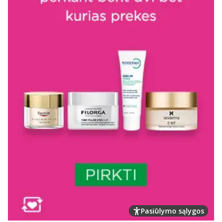
Pasiūlymo sąlygos