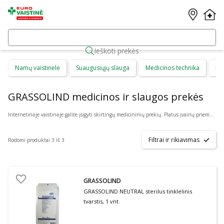
Ieškoti prekės
Namų vaistinėlė
Suaugusiųjų slauga
Medicinos technika
Di
GRASSOLIND medicinos ir slaugos prekės
Internetinėje vaistinėje galite įsigyti skirtingų medicininių prekių. Platus įvairių priemonių ir technikos pasirinkimas leis visiems pirkėjams lengviau rasti tai, ko jie ieško. Šioje prekių kategorijoje yra daugybė skirtingų medicinos priemonių ir priedų, pradedant specialiais kremais ir pleistrais, baigiant kapsulėmis ar drėkinančiais akių lašais. Jeigu jums sunku apsispręsti, kurie produktai būtų geriausias ar tinkamiausias pasirinkimas, mūsų konsultantai gali jums patarti nuotoliniu būdu: internetu aktyviame pokalbio lange, el. paštu ar telefonu.
Filtrai ir rikiavimas
Rodomi produktai 3 iš 3
GRASSOLIND
GRASSOLIND NEUTRAL sterilus tinklelinis
tvarstis, 1 vnt.