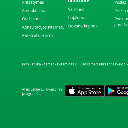
nuorodos
Pristatymas
Puslap
Vaistinės
Apmokėjimas
Prekių
Lojalumas
Grąžinimas
Priein
pareiš
Dovanų kuponai
Konsultacijos internetu
Palikti atsiliepimą
Korėjietiška kosmetika
Vitaminas D
Pulsoksimetrai
Kreatinas
Veido 
Atsisiųskite Eurovaistinės
programėlę