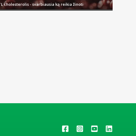
L cholesterolis - svarbiausia ką reikia žinoti