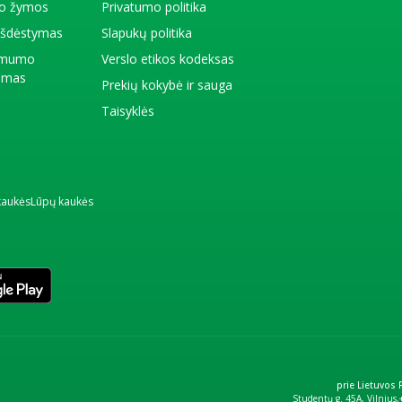
io žymos
Privatumo politika
 išdėstymas
Slapukų politika
amumo
Verslo etikos kodeksas
kimas
Prekių kokybė ir sauga
Taisyklės
kaukės
Lūpų kaukės
prie Lietuvos
Studentų g. 45A, Vilnius