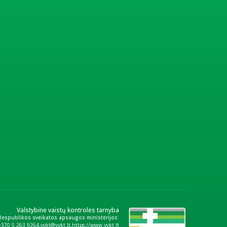
Valstybinė vaistų kontrolės tarnyba
 Respublikos sveikatos apsaugos ministerijos:
+370 5 263 9264
vvkt@vvkt.lt
https://www.vvkt.lt