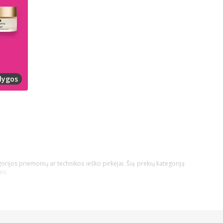
lygos
orijos priemonių ar technikos ieško pirkėjai. Šią prekių kategoriją
ės.
technikos nauda būtų pati didžiausia!