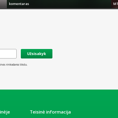
komentaras
MT
Užsisakyk
inės rinkodaros tikslu.
inėje
Teisinė informacija