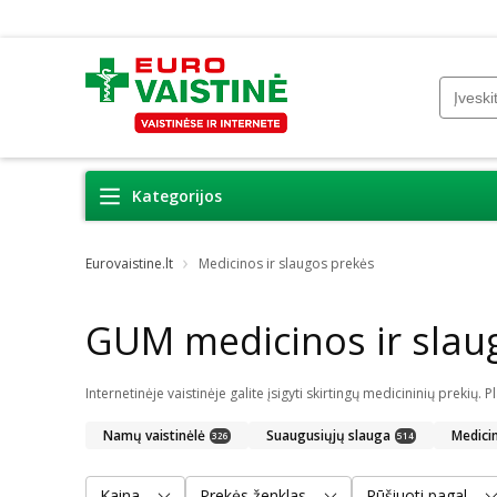
Kategorijos
Eurovaistine.lt
Medicinos ir slaugos prekės
GUM medicinos ir slau
Namų vaistinėlė
Suaugusiųjų slauga
Medici
326
514
Kaina
Prekės ženklas
Rūšiuoti pagal