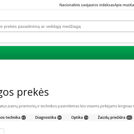
Nacionalinis savijautos indeksas
Apie mus
Ka
gos prekės
nos technika
Diagnostika
Optika
Žaizdų priežiūra
62
90
74
252