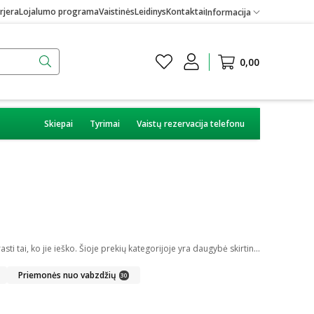
rjera
Lojalumo programa
Vaistinės
Leidinys
Kontaktai
Informacija
0,00
Skiepai
Tyrimai
Vaistų rezervacija telefonu
Internetinėje vaistinėje galite įsigyti skirtingų medicininių prekių. Platus įvairių priemonių ir technikos pasirinkimas leis visiems pirkėjams lengviau rasti tai, ko jie ieško. Šioje prekių kategorijoje yra daugybė skirtingų medicinos priemonių ir priedų, pradedant specialiais kremais ir pleistrais, baigiant kapsulėmis ar drėkinančiais akių lašais. Jeigu jums sunku apsispręsti, kurie produktai būtų geriausias ar tinkamiausias pasirinkimas, mūsų konsultantai gali jums patarti nuotoliniu būdu: internetu aktyviame pokalbio lange, el. paštu ar telefonu.
Priemonės nuo vabzdžių
30