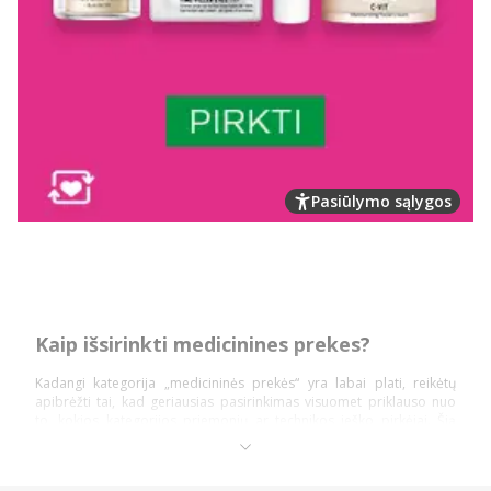
Pasiūlymo sąlygos
Kaip išsirinkti medicinines prekes?
Kadangi kategorija „medicininės prekės“ yra labai plati, reikėtų
apibrėžti tai, kad geriausias pasirinkimas visuomet priklauso nuo
to, kokios kategorijos priemonių ar technikos ieško pirkėjai. Šią
prekių kategoriją daugiausiai sudaro: diagnostika ir testai,
ortopedinės prekės, kraujospūdžio matuokliai, optikos prekės,
vaistinėlės ir skubios pagalbos priemonės.