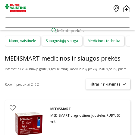
Ieškoti prekės
Namų vaistinėlė
Suaugusiųjų slauga
Medicinos technika
Di
MEDISMART medicinos ir slaugos prekės
Internetinėje vaistinėje galite įsigyti skirtingų medicininių prekių. Platus įvairių priemonių ir technikos pasirinkimas leis visiems pirkėjams lengviau rasti tai, ko jie ieško. Šioje prekių kategorijoje yra daugybė skirtingų medicinos priemonių ir priedų, pradedant specialiais kremais ir pleistrais, baigiant kapsulėmis ar drėkinančiais akių lašais. Jeigu jums sunku apsispręsti, kurie produktai būtų geriausias ar tinkamiausias pasirinkimas, mūsų konsultantai gali jums patarti nuotoliniu būdu: internetu aktyviame pokalbio lange, el. paštu ar telefonu.
Filtrai ir rikiavimas
Rodomi produktai 2 iš 2
MEDISMART
MEDISMART diagnostinės juostelės RUBY, 50
vnt.