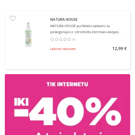
NATURA HOUSE
NATURA HOUSE purškiklis vaikams su
pelargonijos ir citrinžolės eteriniais aliejais
„Sudie įkandimai“, 100 ml
(
0
)
Vidutinis įvertinimas 0.00
Įvertinimų skaičius 0
12,99 €
Laikinai neturime