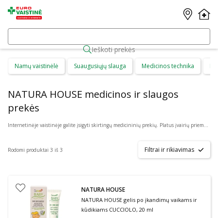
Ieškoti prekės
Namų vaistinėlė
Suaugusiųjų slauga
Medicinos technika
Di
NATURA HOUSE medicinos ir slaugos
prekės
Internetinėje vaistinėje galite įsigyti skirtingų medicininių prekių. Platus įvairių priemonių ir technikos pasirinkimas leis visiems pirkėjams lengviau rasti tai, ko jie ieško. Šioje prekių kategorijoje yra daugybė skirtingų medicinos priemonių ir priedų, pradedant specialiais kremais ir pleistrais, baigiant kapsulėmis ar drėkinančiais akių lašais. Jeigu jums sunku apsispręsti, kurie produktai būtų geriausias ar tinkamiausias pasirinkimas, mūsų konsultantai gali jums patarti nuotoliniu būdu: internetu aktyviame pokalbio lange, el. paštu ar telefonu.
Filtrai ir rikiavimas
Rodomi produktai 3 iš 3
NATURA HOUSE
NATURA HOUSE gelis po įkandimų vaikams ir
kūdikiams CUCCIOLO, 20 ml