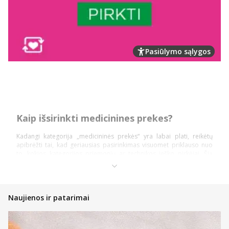
Pasiūlymo sąlygos
Kaip išsirinkti medicinines prekes?
Kadangi kategorija „medicininės prekės“ yra labai plati, reikėtų
apibrėžti tai, kad geriausias pasirinkimas visuomet priklauso nuo
to, kokios kategorijos priemonių ar technikos ieško pirkėjai. Šią
prekių kategoriją daugiausiai sudaro: diagnostika ir testai,
ortopedinės prekės, kraujospūdžio matuokliai, optikos prekės,
vaistinėlės ir skubios pagalbos priemonės.
Pasidalinsime bendromis įžvalgomis, ką vertėtų žinoti kiekvienam
Naujienos ir patarimai
pirkėjui, nusprendusiam pirkti internetinėje vaistinėje, kad įsigytų
priemonių ir technikos nauda būtų pati didžiausia!
Atsidarykite prekės puslapyje ir perskaitykite aprašymą,