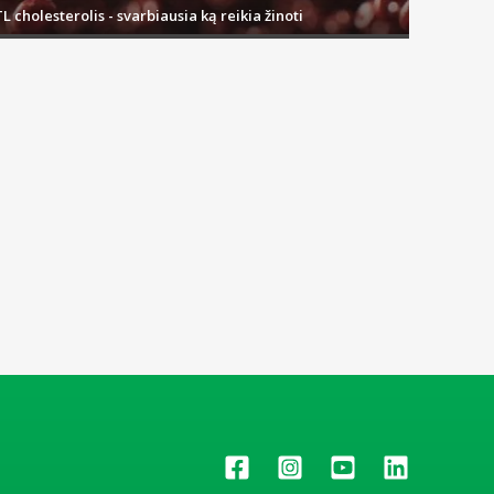
L cholesterolis - svarbiausia ką reikia žinoti