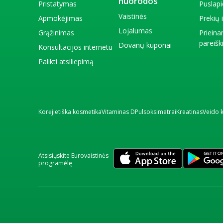
nuorodos
Pristatymas
Puslap
Vaistinės
Apmokėjimas
Prekių
Lojalumas
Grąžinimas
Priein
pareiš
Dovanų kuponai
Konsultacijos internetu
Palikti atsiliepimą
Korėjietiška kosmetika
Vitaminas D
Pulsoksimetrai
Kreatinas
Veido 
Atsisiųskite Eurovaistinės
programėlę