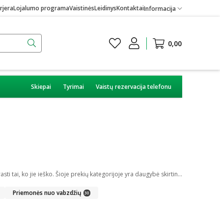
rjera
Lojalumo programa
Vaistinės
Leidinys
Kontaktai
Informacija
0,00
Skiepai
Tyrimai
Vaistų rezervacija telefonu
Internetinėje vaistinėje galite įsigyti skirtingų medicininių prekių. Platus įvairių priemonių ir technikos pasirinkimas leis visiems pirkėjams lengviau rasti tai, ko jie ieško. Šioje prekių kategorijoje yra daugybė skirtingų medicinos priemonių ir priedų, pradedant specialiais kremais ir pleistrais, baigiant kapsulėmis ar drėkinančiais akių lašais. Jeigu jums sunku apsispręsti, kurie produktai būtų geriausias ar tinkamiausias pasirinkimas, mūsų konsultantai gali jums patarti nuotoliniu būdu: internetu aktyviame pokalbio lange, el. paštu ar telefonu.
Priemonės nuo vabzdžių
30