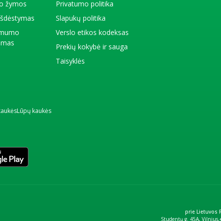
io žymos
Privatumo politika
 išdėstymas
Slapukų politika
amumo
Verslo etikos kodeksas
kimas
Prekių kokybė ir sauga
Taisyklės
kaukės
Lūpų kaukės
prie Lietuvos
Studentų g. 45A, Vilnius