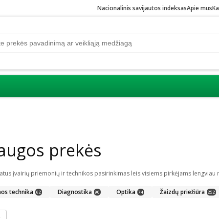
Nacionalinis savijautos indeksas
Apie mus
Ka
laugos prekės
nos technika
Diagnostika
Optika
Žaizdų priežiūra
62
90
74
252