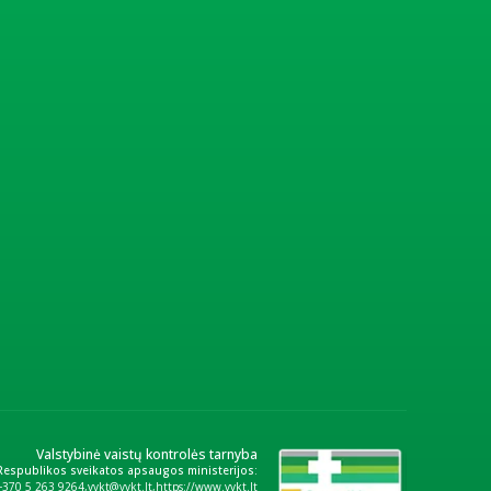
Valstybinė vaistų kontrolės tarnyba
 Respublikos sveikatos apsaugos ministerijos:
+370 5 263 9264
vvkt@vvkt.lt
https://www.vvkt.lt