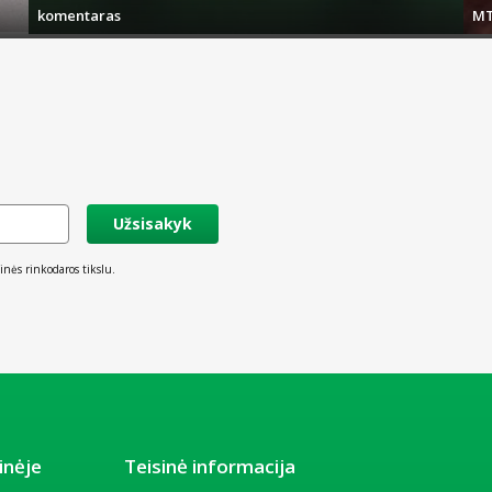
komentaras
MT
Užsisakyk
inės rinkodaros tikslu.
inėje
Teisinė informacija