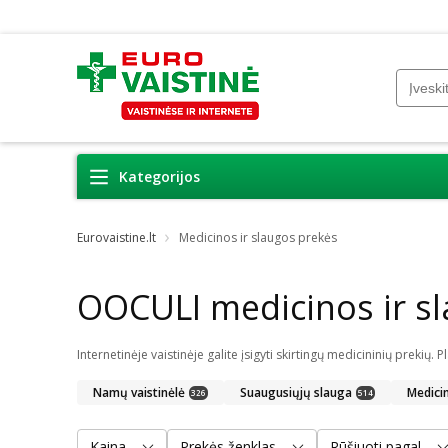
Kategorijos
Eurovaistine.lt
Medicinos ir slaugos prekės
OOCULI medicinos ir s
Namų vaistinėlė
Suaugusiųjų slauga
Medici
326
514
Kaina
Prekės ženklas
Rūšiuoti pagal