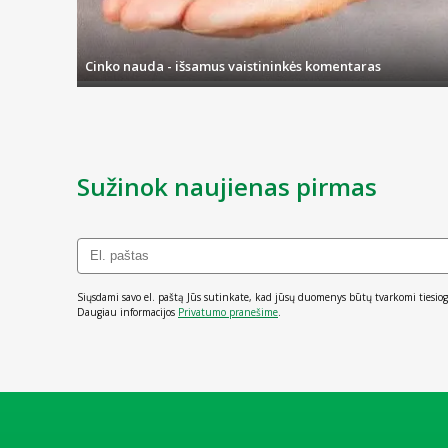
kitą darbo dieną, o pristatymas sėkmingai įvyksta per 1-3 d.d., o
Cinko nauda - išsamus vaistininkės komentaras
Sužinok naujienas pirmas
Siųsdami savo el. paštą Jūs sutinkate, kad jūsų duomenys būtų tvarkomi tiesiog
Daugiau informacijos
Privatumo pranešime
.