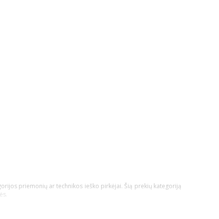
orijos priemonių ar technikos ieško pirkėjai. Šią prekių kategoriją
ės.
technikos nauda būtų pati didžiausia!