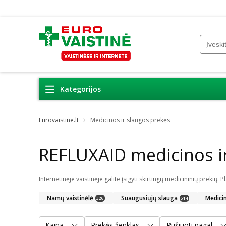
Kategorijos
Eurovaistine.lt
Medicinos ir slaugos prekės
REFLUXAID medicinos i
Namų vaistinėlė
Suaugusiųjų slauga
Medici
326
514
Kaina
Prekės ženklas
Rūšiuoti pagal