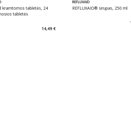
D
REFLUXAID
d kramtomos tabletės, 24
REFLUXAID® sirupas, 250 ml
osios tabletės
14,49 €