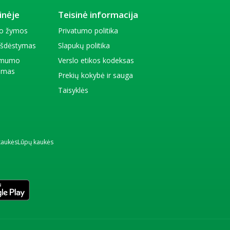
inėje
Teisinė informacija
io žymos
Privatumo politika
 išdėstymas
Slapukų politika
amumo
Verslo etikos kodeksas
kimas
Prekių kokybė ir sauga
Taisyklės
kaukės
Lūpų kaukės