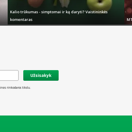
 pasirinkus atitinkamus pristatymo būdus – įmanomas ir tą pačią dieną.
Kalio trūkumas - simptomai ir ką daryti? Vaistininkės
komentaras
MT
Užsisakyk
inės rinkodaros tikslu.