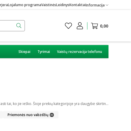
rjera
Lojalumo programa
Vaistinės
Leidinys
Kontaktai
Informacija
0,00
Skiepai
Tyrimai
Vaistų rezervacija telefonu
Internetinėje vaistinėje galite įsigyti skirtingų medicininių prekių. Platus įvairių priemonių ir technikos pasirinkimas leis visiems pirkėjams lengviau rasti tai, ko jie ieško. Šioje prekių kategorijoje yra daugybė skirtingų medicinos priemonių ir priedų, pradedant specialiais kremais ir pleistrais, baigiant kapsulėmis ar drėkinančiais akių lašais. Jeigu jums sunku apsispręsti, kurie produktai būtų geriausias ar tinkamiausias pasirinkimas, mūsų konsultantai gali jums patarti nuotoliniu būdu: internetu aktyviame pokalbio lange, el. paštu ar telefonu.
Priemonės nuo vabzdžių
30