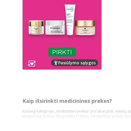
Pasiūlymo sąlygos
Kaip išsirinkti medicinines prekes?
Kadangi kategorija „medicininės prekės“ yra labai plati, reikėtų a
daugiausiai sudaro: diagnostika ir testai, ortopedinės prekės, kr
Pasidalinsime bendromis įžvalgomis, ką vertėtų žinoti kiekvienam p