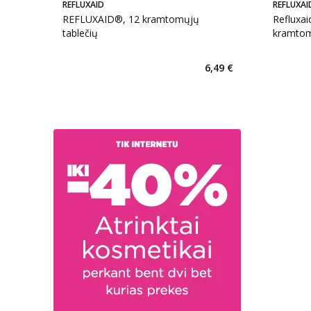
REFLUXAID
REFLUXAI
REFLUXAID®, 12 kramtomųjų
Refluxai
tablečių
kramtom
6,49 €