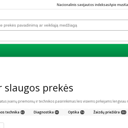
Nacionalinis savijautos indeksas
Apie mus
Ka
r slaugos prekės
nos technika
Diagnostika
Optika
Žaizdų priežiūra
62
90
74
252