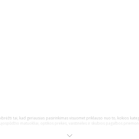
pibrėžti tai, kad geriausias pasirinkimas visuomet priklauso nuo to, kokios kateg
aujospūdžio matuokliai, optikos prekės, vaistinėlės ir skubios pagalbos priemon
irkėjui, nusprendusiam pirkti internetinėje vaistinėje, kad įsigytų priemonių ir 