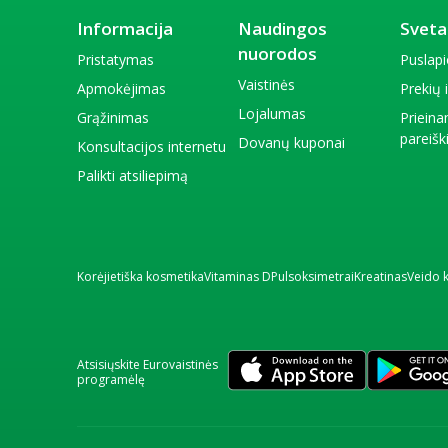
Informacija
Naudingos
Sveta
nuorodos
Pristatymas
Puslap
Vaistinės
Apmokėjimas
Prekių
Lojalumas
Grąžinimas
Priein
pareiš
Dovanų kuponai
Konsultacijos internetu
Palikti atsiliepimą
Korėjietiška kosmetika
Vitaminas D
Pulsoksimetrai
Kreatinas
Veido 
Atsisiųskite Eurovaistinės
programėlę