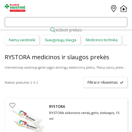
Ieškoti prekės
Namų vaistinėlė
Suaugusiųjų slauga
Medicinos technika
Di
RYSTORA medicinos ir slaugos prekės
Internetinėje vaistinėje galite įsigyti skirtingų medicininių prekių. Platus įvairių priemonių ir technikos pasirinkimas leis visiems pirkėjams lengviau rasti tai, ko jie ieško. Šioje prekių kategorijoje yra daugybė skirtingų medicinos priemonių ir priedų, pradedant specialiais kremais ir pleistrais, baigiant kapsulėmis ar drėkinančiais akių lašais. Jeigu jums sunku apsispręsti, kurie produktai būtų geriausias ar tinkamiausias pasirinkimas, mūsų konsultantai gali jums patarti nuotoliniu būdu: internetu aktyviame pokalbio lange, el. paštu ar telefonu.
Filtrai ir rikiavimas
Rodomi produktai 2 iš 2
RYSTORA
RYSTORA silikoninis randų gelis, bekvapis, 15
ml