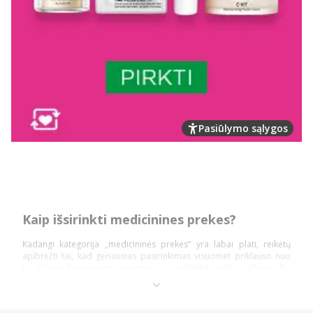
Pasiūlymo sąlygos
Kaip išsirinkti medicinines prekes?
Kadangi kategorija „medicininės prekės“ yra labai plati, reikėtų
apibrėžti tai, kad geriausias pasirinkimas visuomet priklauso nuo
to, kokios kategorijos priemonių ar technikos ieško pirkėjai. Šią
prekių kategoriją daugiausiai sudaro: diagnostika ir testai,
ortopedinės prekės, kraujospūdžio matuokliai, optikos prekės,
vaistinėlės ir skubios pagalbos priemonės.