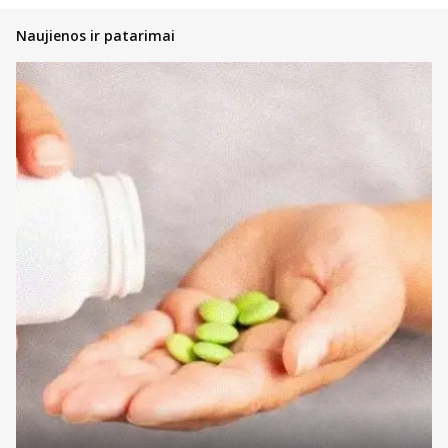
vaistinėlės ir skubios pagalbos priemonės.
Pasidalinsime bendromis įžvalgomis, ką vertėtų žinoti kiekvienam
Naujienos ir patarimai
pirkėjui, nusprendusiam pirkti internetinėje vaistinėje, kad įsigytų
priemonių ir technikos nauda būtų pati didžiausia!
Atsidarykite prekės puslapyje ir perskaitykite aprašymą,
instrukcijas bei kitą aktualią informaciją;
Atkreipkite dėmesį į kainą;
Jeigu prekė patiko, tačiau norite dar pasidairyti po prekių
katalogą, galite įsidėti ją į savo norų krepšelį ir prie jos
sugrįžti vėliau;
Nedvejokite konsultuotis su internetinės vaistinės komanda,
kad gautumėte profesionalų patarimą bet kuriuo klausimu;
Jeigu tai – ne vaistiniai preparatai, galite atkreipti dėmesį į
informaciją prie kainos – gali būti taikoma akcija su lojalumo
kortele arba visiems pirkėjams ir techniką ar priemones
įsigysite pigiau nei įprastai.
Renkantis medicinines priemones, svarbu atkreipti dėmesį į visą
prieinamą informaciją. Kadangi renkatės prekes ir produktus
sveikatos ar medicininei priežiūrai, būtina jausti užtikrintumą dėl to,
kad išsirinkote tai, ko reikia. Daugybė preparatų ar priemonių
parduodami skirtingais kiekiais, tad nedvejokite pasidairyti po
katalogą ieškodami labiausiai poreikį atitinkančio kiekio.
Kadangi prekių šioje kategorijoje yra tikrai daug, galite pasinaudoti
prekių filtravimo įrankiais ar rikiavimo įrankiu tam, kad greičiau