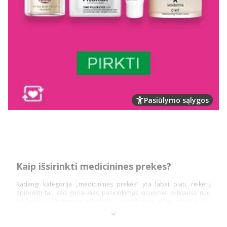
Pasiūlymo sąlygos
Kaip išsirinkti medicinines prekes?
Kadangi kategorija „medicininės prekės“ yra labai plati, reikėtų
apibrėžti tai, kad geriausias pasirinkimas visuomet priklauso nuo
to, kokios kategorijos priemonių ar technikos ieško pirkėjai. Šią
prekių kategoriją daugiausiai sudaro: diagnostika ir testai,
ortopedinės prekės, kraujospūdžio matuokliai, optikos prekės,