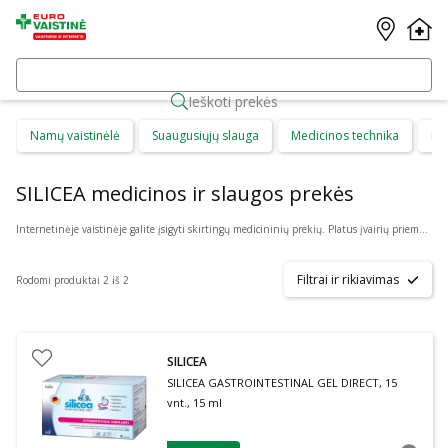
Ieškoti prekės
Namų vaistinėlė
Suaugusiųjų slauga
Medicinos technika
Di
SILICEA medicinos ir slaugos prekės
Internetinėje vaistinėje galite įsigyti skirtingų medicininių prekių. Platus įvairių priemonių ir technikos pasirinkimas leis visiems pirkėjams lengviau rasti tai, ko jie ieško. Šioje prekių kategorijoje yra daugybė skirtingų medicinos priemonių ir priedų, pradedant specialiais kremais ir pleistrais, baigiant kapsulėmis ar drėkinančiais akių lašais. Jeigu jums sunku apsispręsti, kurie produktai būtų geriausias ar tinkamiausias pasirinkimas, mūsų konsultantai gali jums patarti nuotoliniu būdu: internetu aktyviame pokalbio lange, el. paštu ar telefonu.
Filtrai ir rikiavimas
Rodomi produktai 2 iš 2
SILICEA
SILICEA GASTROINTESTINAL GEL DIRECT, 15
vnt., 15 ml