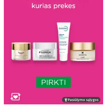
Pasiūlymo sąlygos