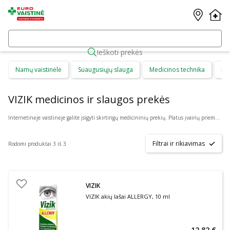
Ieškoti prekės
Namų vaistinėlė
Suaugusiųjų slauga
Medicinos technika
Di
VIZIK medicinos ir slaugos prekės
Internetinėje vaistinėje galite įsigyti skirtingų medicininių prekių. Platus įvairių priemonių ir technikos pasirinkimas leis visiems pirkėjams lengviau rasti tai, ko jie ieško. Šioje prekių kategorijoje yra daugybė skirtingų medicinos priemonių ir priedų, pradedant specialiais kremais ir pleistrais, baigiant kapsulėmis ar drėkinančiais akių lašais. Jeigu jums sunku apsispręsti, kurie produktai būtų geriausias ar tinkamiausias pasirinkimas, mūsų konsultantai gali jums patarti nuotoliniu būdu: internetu aktyviame pokalbio lange, el. paštu ar telefonu.
Filtrai ir rikiavimas
Rodomi produktai 3 iš 3
VIZIK
VIZIK akių lašai ALLERGY, 10 ml
12,82 €