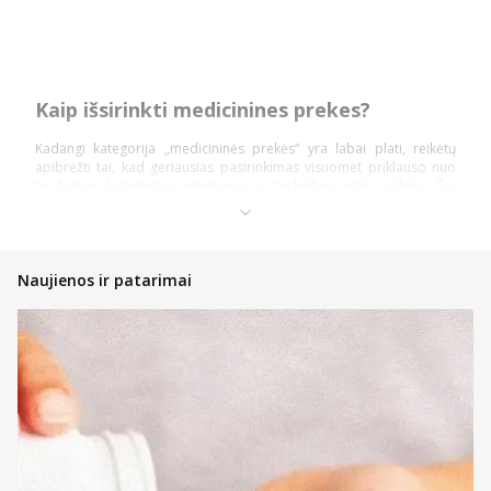
Kaip išsirinkti medicinines prekes?
Kadangi kategorija „medicininės prekės“ yra labai plati, reikėtų
apibrėžti tai, kad geriausias pasirinkimas visuomet priklauso nuo
to, kokios kategorijos priemonių ar technikos ieško pirkėjai. Šią
prekių kategoriją daugiausiai sudaro: diagnostika ir testai,
ortopedinės prekės, kraujospūdžio matuokliai, optikos prekės,
vaistinėlės ir skubios pagalbos priemonės.
Pasidalinsime bendromis įžvalgomis, ką vertėtų žinoti kiekvienam
Naujienos ir patarimai
pirkėjui, nusprendusiam pirkti internetinėje vaistinėje, kad įsigytų
priemonių ir technikos nauda būtų pati didžiausia!
Atsidarykite prekės puslapyje ir perskaitykite aprašymą,
instrukcijas bei kitą aktualią informaciją;
Atkreipkite dėmesį į kainą;
Jeigu prekė patiko, tačiau norite dar pasidairyti po prekių
katalogą, galite įsidėti ją į savo norų krepšelį ir prie jos
sugrįžti vėliau;
Nedvejokite konsultuotis su internetinės vaistinės komanda,
kad gautumėte profesionalų patarimą bet kuriuo klausimu;