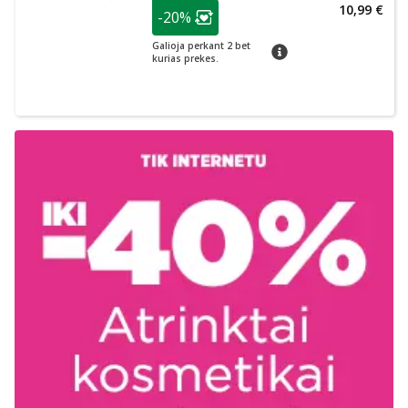
patarimas
10,99 €
-20%
Lojalumo klubo narių nuolaida
:
Galioja perkant 2 bet
patarimas
kurias prekes.