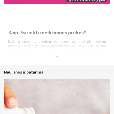
Kaip išsirinkti medicinines prekes?
Kadangi kategorija „medicininės prekės“ yra labai plati, reikėtų
apibrėžti tai, kad geriausias pasirinkimas visuomet priklauso nuo
to, kokios kategorijos priemonių ar technikos ieško pirkėjai. Šią
prekių kategoriją daugiausiai sudaro: diagnostika ir testai,
ortopedinės prekės, kraujospūdžio matuokliai, optikos prekės,
vaistinėlės ir skubios pagalbos priemonės.
Pasidalinsime bendromis įžvalgomis, ką vertėtų žinoti kiekvienam
Naujienos ir patarimai
pirkėjui, nusprendusiam pirkti internetinėje vaistinėje, kad įsigytų
priemonių ir technikos nauda būtų pati didžiausia!
Atsidarykite prekės puslapyje ir perskaitykite aprašymą,
instrukcijas bei kitą aktualią informaciją;
Atkreipkite dėmesį į kainą;
Jeigu prekė patiko, tačiau norite dar pasidairyti po prekių
katalogą, galite įsidėti ją į savo norų krepšelį ir prie jos
sugrįžti vėliau;
Nedvejokite konsultuotis su internetinės vaistinės komanda,