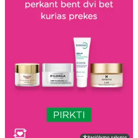
Pasiūlymo sąlygos