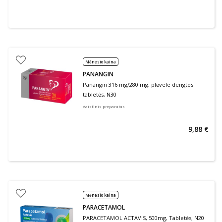
Mėnesio kaina
PANANGIN
Panangin 316 mg/280 mg, plėvele dengtos
tabletės, N30
Vaistinis preparatas
9,88 €
Mėnesio kaina
PARACETAMOL
PARACETAMOL ACTAVIS, 500mg, Tabletės, N20