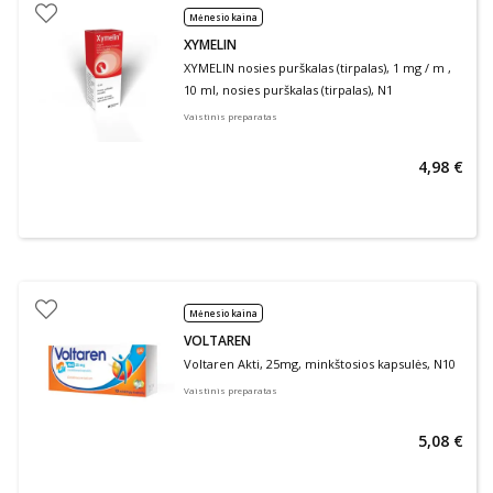
Mėnesio kaina
XYMELIN
XYMELIN nosies purškalas (tirpalas), 1 mg / m ,
10 ml, nosies purškalas (tirpalas), N1
Vaistinis preparatas
4,98 €
Mėnesio kaina
VOLTAREN
Voltaren Akti, 25mg, minkštosios kapsulės, N10
Vaistinis preparatas
5,08 €