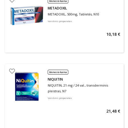
Mėnesio kaina
METADOXIL
METADOXIL, 500mg, Tabletės, N10
Vaistinis preparatas
10,18 €
Mėnesio kaina
NIQUITIN
NIQUITIN, 21 mg / 24 val., transderminis
pleistras, N7
Vaistinis preparatas
21,48 €