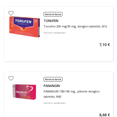
Mėnesio kaina
TONUFEN
Tonufen 200 mg/30 mg, dengtos tabletės, N12
Vaistinis preparatas
7,10 €
Mėnesio kaina
PANANGIN
PANANGIN 158/140 mg., plėvele dengtos
tabletės, N60
Vaistinis preparatas
8,68 €