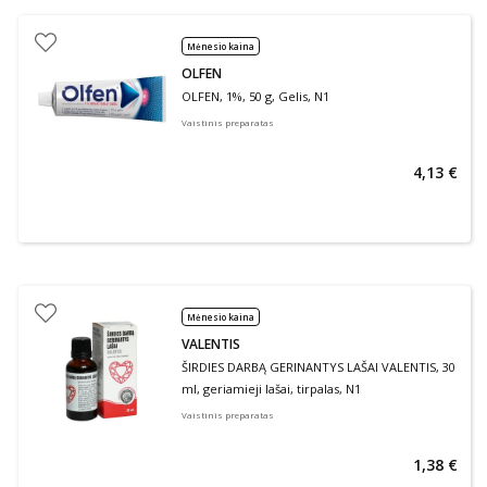
Mėnesio kaina
OLFEN
OLFEN, 1%, 50 g, Gelis, N1
Vaistinis preparatas
4,13 €
Mėnesio kaina
VALENTIS
ŠIRDIES DARBĄ GERINANTYS LAŠAI VALENTIS, 30
ml, geriamieji lašai, tirpalas, N1
Vaistinis preparatas
1,38 €