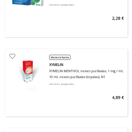
Vaistinis preparatas
2,28 €
Mėnesio kaina
XYMELIN
XYMELIN MENTHOL nosies purškalas, 1 mg / ml,
10 ml, nosies purškalas (tirpalas), N1
Vaistinis preparatas
4,89 €