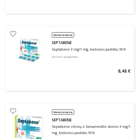
Mėnesio kaina
SEPTABENE
Septabene 3 mg/1 mg, kietosios pastilės, N16
Vaistinis preparatas
8,48 €
Mėnesio kaina
SEPTABENE
Septabene citrinų ir šeivamedžio skonio 3 mg/1
mg, kietosios pastilės, N16