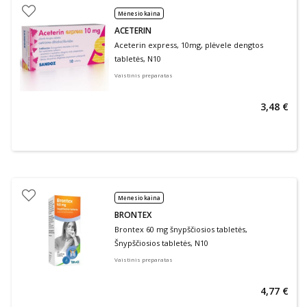
Mėnesio kaina
ACETERIN
Aceterin express, 10mg, plėvele dengtos
tabletės, N10
Vaistinis preparatas
3,48 €
Mėnesio kaina
BRONTEX
Brontex 60 mg šnypščiosios tabletės,
Šnypščiosios tabletės, N10
Vaistinis preparatas
4,77 €