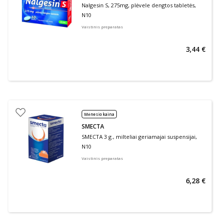
Nalgesin S, 275mg, plėvele dengtos tabletės,
N10
Vaistinis preparatas
3,44 €
Mėnesio kaina
SMECTA
SMECTA 3 g., milteliai geriamajai suspensijai,
N10
Vaistinis preparatas
6,28 €