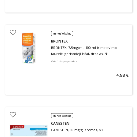
Mėnesio kaina
BRONTEX
BRONTEX, 7,5mg/ml, 100 ml ir matavimo
taurelė, geriamieji lašai, tirpalas, N1
Vaistinis preparatas
4,98 €
Mėnesio kaina
CANESTEN
CANESTEN, 10 mg/g, Kremas, N1