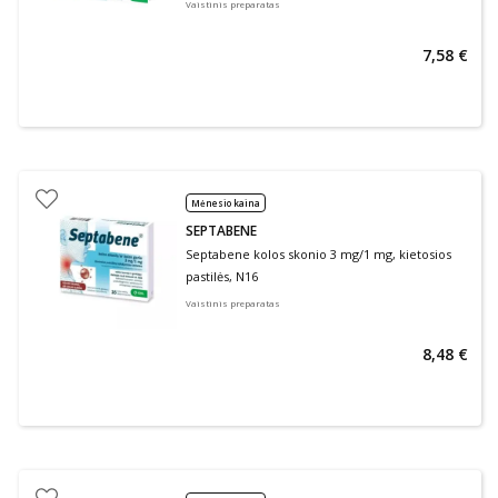
Vaistinis preparatas
7,58 €
Mėnesio kaina
SEPTABENE
Septabene kolos skonio 3 mg/1 mg, kietosios
pastilės, N16
Vaistinis preparatas
8,48 €