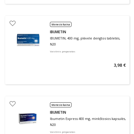
Mėnesio kaina
IBUMETIN
IBUMETIN, 400 mg, plėvele dengtos tabletės,
N20
Vaistinis preparatas
3,98 €
Mėnesio kaina
IBUMETIN
Ibumetin Express 400 mg, minkštosios kapsulės,
N20
Vaistinis preparatas