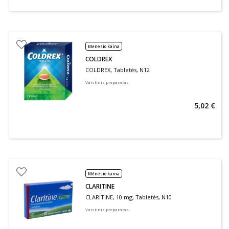
Mėnesio kaina
COLDREX
COLDREX, Tabletės, N12
Vaistinis preparatas
5,02 €
Mėnesio kaina
CLARITINE
CLARITINE, 10 mg, Tabletės, N10
Vaistinis preparatas