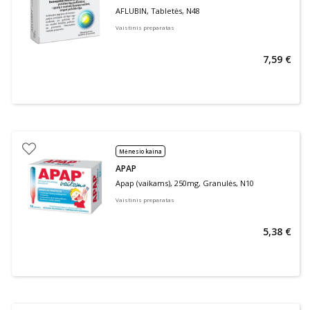
AFLUBIN, Tabletės, N48
Vaistinis preparatas
7,59 €
Mėnesio kaina
APAP
Apap (vaikams), 250mg, Granulės, N10
Vaistinis preparatas
5,38 €