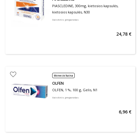
PIASCLEDINE, 300mg, kietosios kapsulės,
kietosios kapsulės, N30
Vaistinis preparatas
24,78 €
Mėnesio kaina
OLFEN
OLFEN, 1 %, 100 g, Gelis, N1
Vaistinis preparatas
6,96 €