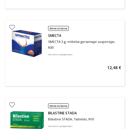
Mėnesio kaina
SMECTA
SMECTA 3 g, milteliai geriamajai suspensijai,
N30
Vaistinis preparatas
12,48 €
Mėnesio kaina
BILASTINE STADA
Bilastine STADA, Tabletės, N10
Vaistinis preparatas