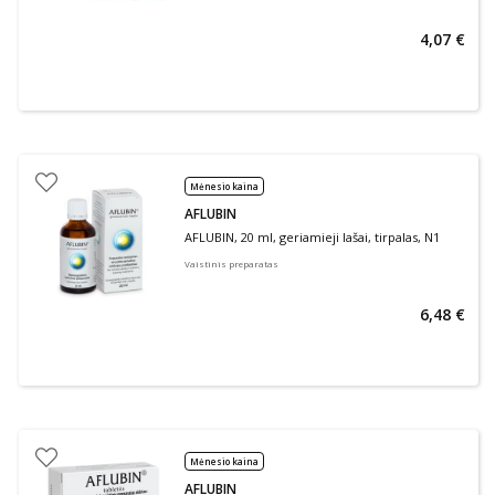
4,07 €
Mėnesio kaina
AFLUBIN
AFLUBIN, 20 ml, geriamieji lašai, tirpalas, N1
Vaistinis preparatas
6,48 €
Mėnesio kaina
AFLUBIN