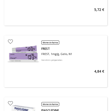
5,72 €
Mėnesio kaina
FREST
FREST, 1mg/g, Gelis, N1
Vaistinis preparatas
4,84 €
Mėnesio kaina
PIASCLEDINE