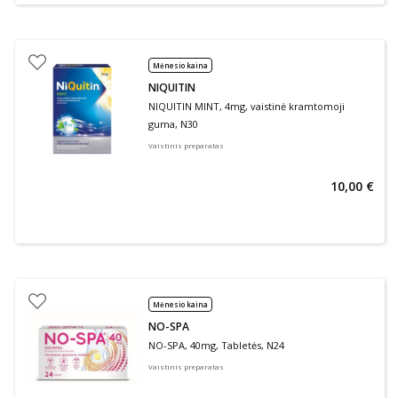
Mėnesio kaina
NIQUITIN
NIQUITIN MINT, 4mg, vaistinė kramtomoji
guma, N30
Vaistinis preparatas
10,00 €
Mėnesio kaina
NO-SPA
NO-SPA, 40mg, Tabletės, N24
Vaistinis preparatas