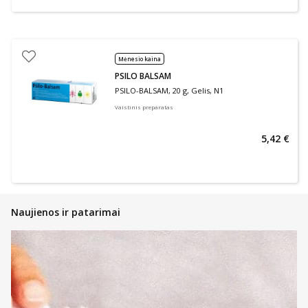
Mėnesio kaina
PSILO BALSAM
PSILO-BALSAM, 20 g, Gelis, N1
Vaistinis preparatas
5,42 €
Naujienos ir patarimai