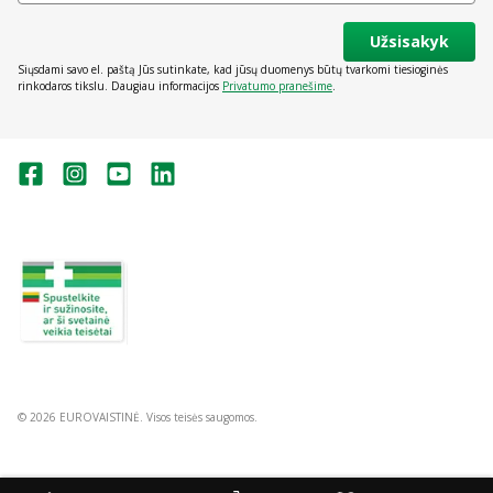
Užsisakyk
Siųsdami savo el. paštą Jūs sutinkate, kad jūsų duomenys būtų tvarkomi tiesioginės
rinkodaros tikslu. Daugiau informacijos
Privatumo pranešime
.
Valstybinė vaistų kontrolės tarnyba
prie Lietuvos Respublikos sveikatos
apsaugos ministerijos:
Studentų g. 45A, Vilnius
+370 5 263 9264
vvkt@vvkt.lt
https://www.vvkt.lt
© 2026 EUROVAISTINĖ. Visos teisės saugomos.