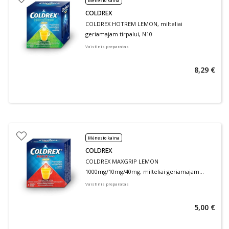
Mėnesio kaina
COLDREX
COLDREX HOTREM LEMON, milteliai
geriamajam tirpalui, N10
Vaistinis preparatas
8,29 €
Mėnesio kaina
COLDREX
COLDREX MAXGRIP LEMON
1000mg/10mg/40mg, milteliai geriamajam
tirpalui, N5
Vaistinis preparatas
5,00 €