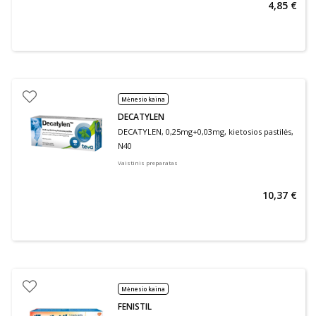
4,85 €
Mėnesio kaina
DECATYLEN
DECATYLEN, 0,25mg+0,03mg, kietosios pastilės,
N40
Vaistinis preparatas
10,37 €
Mėnesio kaina
FENISTIL