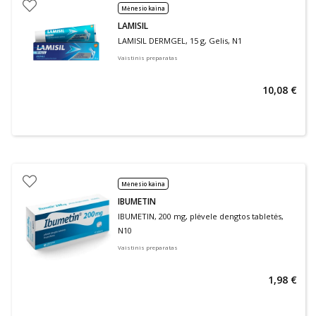
Mėnesio kaina
LAMISIL
LAMISIL DERMGEL, 15 g, Gelis, N1
Vaistinis preparatas
10,08 €
Mėnesio kaina
IBUMETIN
IBUMETIN, 200 mg, plėvele dengtos tabletės,
N10
Vaistinis preparatas
1,98 €