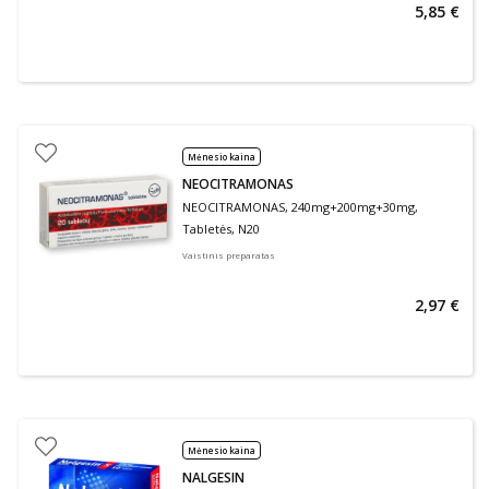
5,85 €
Mėnesio kaina
NEOCITRAMONAS
NEOCITRAMONAS, 240mg+200mg+30mg,
Tabletės, N20
Vaistinis preparatas
2,97 €
Mėnesio kaina
NALGESIN