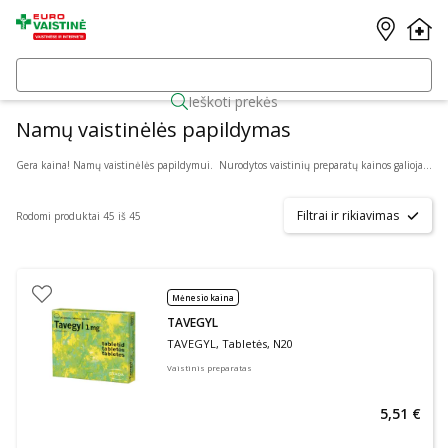
Ieškoti prekės
Namų vaistinėlės papildymas
Gera kaina! Namų vaistinėlės papildymui.
Nurodytos vaistinių preparatų kainos galioja visiems. Kiti pasiūlymai galioja 2026 08 04 - 08 31 www.eurovaistine.lt klubo nariams ir fizinėse vaistinėse su EUROVAISTINĖS lojalumo kortele. Taikoma prekėms pagal administracijos patvirtintą sąrašą nuo įprastinės kainos, kurios internete gali skirtis nuo prekių kainų fizinėse vaistinėse. Prekių skaičius ribotas. Maisto papildai. Įmonė pasilieka teisę bet kada keisti akcijų sąlygas.
Filtrai ir rikiavimas
Rodomi produktai 45 iš 45
Mėnesio kaina
TAVEGYL
TAVEGYL, Tabletės, N20
Vaistinis preparatas
5,51 €