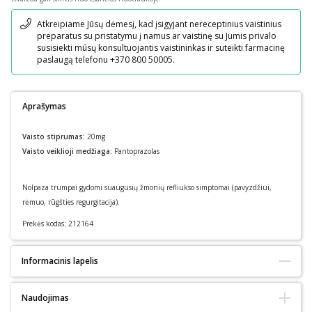
Pranešimas
Atkreipiame Jūsų dėmesį, kad įsigyjant nereceptinius vaistinius
preparatus su pristatymu į namus ar vaistinę su Jumis privalo
susisiekti mūsų konsultuojantis vaistininkas ir suteikti farmacinę
paslaugą telefonu +370 800 50005.
Aprašymas
Vaisto stiprumas:
20mg
Vaisto veiklioji medžiaga:
Pantoprazolas
Nolpaza trumpai gydomi suaugusių žmonių refliukso simptomai (pavyzdžiui,
rėmuo, rūgšties regurgitacija).
Prekės kodas:
212164
Informacinis lapelis
Pakuotės lapelis: informacija pacientui
Naudojimas