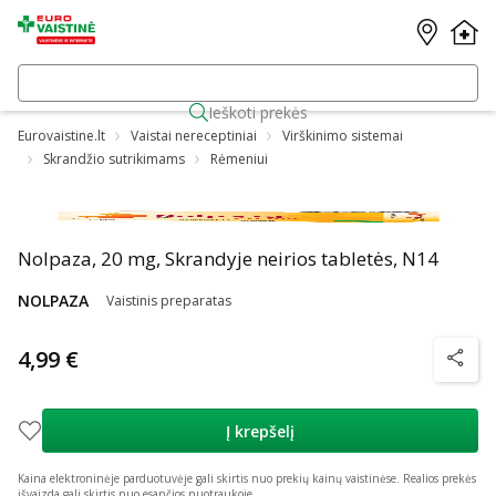
Ieškoti prekės
Eurovaistine.lt
Vaistai nereceptiniai
Virškinimo sistemai
Skrandžio sutrikimams
Rėmeniui
Nolpaza, 20 mg, Skrandyje neirios tabletės, N14
NOLPAZA
Vaistinis preparatas
4,99 €
patarim
Į krepšelį
Kaina elektroninėje parduotuvėje gali skirtis nuo prekių kainų vaistinėse.
Realios prekės
išvaizda gali skirtis nuo esančios nuotraukoje.