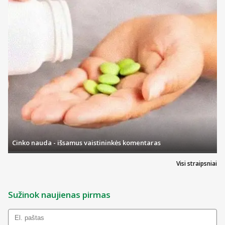
Nepasitarus su gydytoju, Nolpaza tablečių negalima vartoti
ilgiau kaip 4 savaites.
Apie ką rašoma šiame lapelyje?
Kas yra Nolpaza ir kam jis vartojamas
Kas žinotina prieš vartojant Nolpaza
Kaip vartoti Nolpaza
Galimas šalutinis poveikis
Cinko nauda - išsamus vaistininkės komentaras
Kaip laikyti Nolpaza
Visi straipsniai
Pakuotės turinys ir kita informacija
Kas yra Nolpaza ir kam jis vartojamas
Sužinok naujienas pirmas
Nolpaza sudėtyje yra veikliosios medžiagos pantoprazolo,
kuris blokuoja tam tikrą siurblį, gaminantį skrandžio rūgštį,
todėl mažina rūgšties kiekį skrandyje.