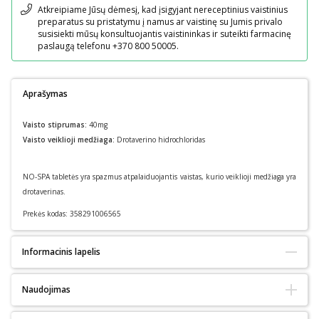
Pranešimas
Atkreipiame Jūsų dėmesį, kad įsigyjant nereceptinius vaistinius
preparatus su pristatymu į namus ar vaistinę su Jumis privalo
susisiekti mūsų konsultuojantis vaistininkas ir suteikti farmacinę
paslaugą telefonu +370 800 50005.
Aprašymas
Vaisto stiprumas:
40mg
Vaisto veiklioji medžiaga:
Drotaverino hidrochloridas
NO-SPA tabletės yra spazmus atpalaiduojantis vaistas, kurio veiklioji medžiaga yra
drotaverinas.
Prekės kodas:
358291006565
Informacinis lapelis
Pakuotės lapelis: informacija vartotojui
Naudojimas