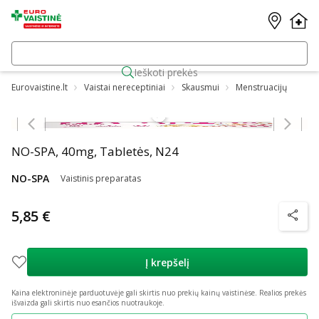
Ieškoti prekės
Eurovaistine.lt
Vaistai nereceptiniai
Skausmui
Menstruacijų
Praleisti karuselę
NO-SPA, 40mg, Tabletės, N24
NO-SPA
Vaistinis preparatas
5,85 €
patarim
Į krepšelį
Kaina elektroninėje parduotuvėje gali skirtis nuo prekių kainų vaistinėse.
Realios prekės
išvaizda gali skirtis nuo esančios nuotraukoje.