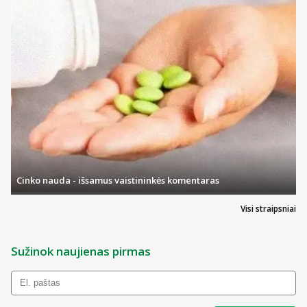
Kas yra NO-SPA ir kam jis vartojamas
Kas žinotina prieš vartojant NO-SPA
Kaip vartoti NO-SPA
Galimas šalutinis poveikis
Kaip laikyti NO-SPA
Pakuotės turinys ir kita informacija
Kas yra NO-SPA ir kam jis vartojamas
NO-SPA tabletės yra spazmus atpalaiduojantis vaistas, kurio
Cinko nauda - išsamus vaistininkės komentaras
veiklioji medžiaga yra drotaverinas.
Visi straipsniai
Vaisto vartojama:
lygiųjų raumenų spazmų, susijusių su tulžies latakų
ligomis (tulžies pūslės ir (arba) latakų akmenlige,
Sužinok naujienas pirmas
tulžies pūslės ir (arba) šalia jos esančių audinių,
tulžies latakų, didžiojo dvylikapirštės žarnos spenelio
uždegimu), malšinimui;