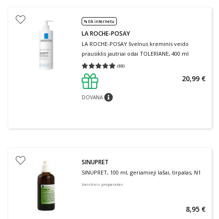
% tik internetu
LA ROCHE-POSAY
LA ROCHE-POSAY švelnus kreminis veido
prausiklis jautriai odai TOLERIANE, 400 ml
(
88
)
Vidutinis įvertinimas 4.91
Įvertinimų skaičius 88
20,99 €
DOVANA
patarimas
SINUPRET
SINUPRET, 100 ml, geriamieji lašai, tirpalas, N1
Vaistinis preparatas
8,95 €