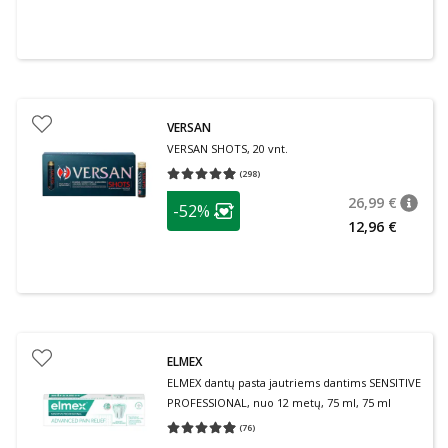
VERSAN
VERSAN SHOTS, 20 vnt.
(
298
)
Vidutinis įvertinimas 4.93
Įvertinimų skaičius 298
patarimas
26,99 €
-52%
patari
Įprasta
Lojalumo klubo narių nuolaida
:
12,96 €
ELMEX
ELMEX dantų pasta jautriems dantims SENSITIVE
PROFESSIONAL, nuo 12 metų, 75 ml, 75 ml
(
76
)
Vidutinis įvertinimas 4.95
Įvertinimų skaičius 76