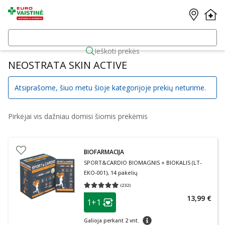
Ieškoti prekės
NEOSTRATA SKIN ACTIVE
Atsiprašome, šiuo metu šioje kategorijoje prekių neturime.
Pirkėjai vis dažniau domisi šiomis prekėmis
BIOFARMACIJA
SPORT&CARDIO BIOMAGNIS + BIOKALIS (LT-
EKO-001), 14 pakelių
(
232
)
Vidutinis įvertinimas 4.93
Įvertinimų skaičius 232
patarimas
13,99 €
1+1
Lojalumo klubo narių nuolaida
:
patarimas
Galioja perkant 2 vnt.