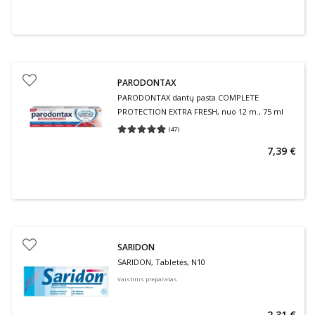
PARODONTAX
PARODONTAX dantų pasta COMPLETE
PROTECTION EXTRA FRESH, nuo 12 m., 75 ml
(
47
)
Vidutinis įvertinimas 4.79
Įvertinimų skaičius 47
7,39 €
SARIDON
SARIDON, Tabletės, N10
Vaistinis preparatas
2,31 €