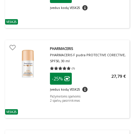
patarimas
Įvedus kodą VESK25
VESK25
patarimas
PHARMACERIS
PHARMACERIS F pudra PROTECTIVE CORECTIVE,
SPF50, 30 ml
(
7
)
Vidutinis įvertinimas 5.00
Įvertinimų skaičius 7
patarimas
27,79 €
-25%
Lojalumo klubo narių nuolaida
:
patarimas
Įvedus kodą VESK25
Pažymėtoms spalvoms
2
spalvų pasirinkimas
VESK25
patarimas