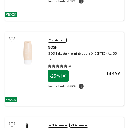
Įvedus kodą VESK25
VESK25
patarimas
Tik internetu
GOSH
GOSH skysta kreminė pudra X-CEPTIONAL, 35
ml
(
6
)
Vidutinis įvertinimas 5.00
Įvertinimų skaičius 6
patarimas
14,99 €
-25%
Lojalumo klubo narių nuolaida
:
patarimas
Įvedus kodą VESK25
VESK25
patarimas
% tik internetu
Tik internetu