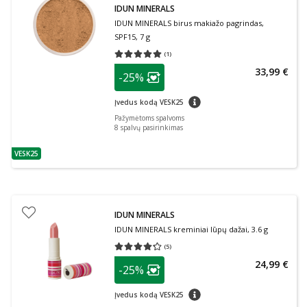
IDUN MINERALS
IDUN MINERALS birus makiažo pagrindas,
SPF15, 7 g
(
1
)
Vidutinis įvertinimas 5.00
Įvertinimų skaičius 1
patarimas
33,99 €
-25%
Lojalumo klubo narių nuolaida
:
patarimas
Įvedus kodą VESK25
Pažymėtoms spalvoms
8
spalvų pasirinkimas
VESK25
patarimas
IDUN MINERALS
IDUN MINERALS kreminiai lūpų dažai, 3.6 g
(
5
)
Vidutinis įvertinimas 4.20
Įvertinimų skaičius 5
patarimas
24,99 €
-25%
Lojalumo klubo narių nuolaida
:
patarimas
Įvedus kodą VESK25