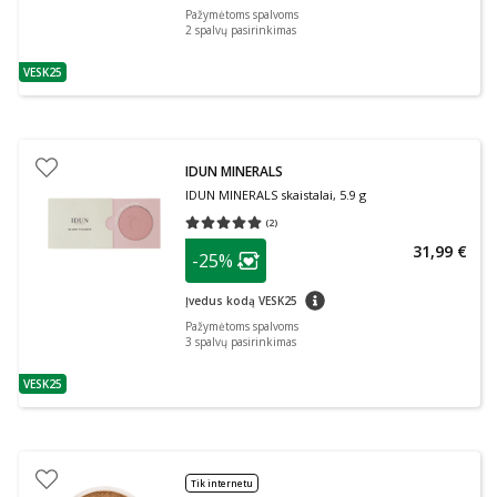
Pažymėtoms spalvoms
2
spalvų pasirinkimas
VESK25
patarimas
IDUN MINERALS
IDUN MINERALS skaistalai, 5.9 g
(
2
)
Vidutinis įvertinimas 5.00
Įvertinimų skaičius 2
patarimas
31,99 €
-25%
Lojalumo klubo narių nuolaida
:
patarimas
Įvedus kodą VESK25
Pažymėtoms spalvoms
3
spalvų pasirinkimas
VESK25
patarimas
Tik internetu