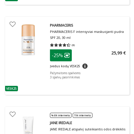
patarimas
PHARMACERIS
PHARMACERIS F intensyviai maskuojanti pudra
SPF 20, 30 ml
(
8
)
Vidutinis įvertinimas 4.38
Įvertinimų skaičius 8
patarimas
25,99 €
-25%
Lojalumo klubo narių nuolaida
:
patarimas
Įvedus kodą VESK25
Pažymėtoms spalvoms
3
spalvų pasirinkimas
VESK25
patarimas
% tik internetu
Tik internetu
JANE IREDALE
JANE IREDALE atspalvį suteikiantis odos drėkiklis