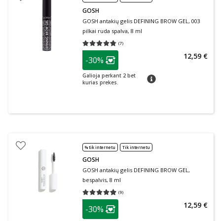
GOSH
GOSH antakių gelis DEFINING BROW GEL, 003
pilkai ruda spalva, 8 ml
(
7
)
Vidutinis įvertinimas 4.71
Įvertinimų skaičius 7
patarimas
12,59 €
-30%
Lojalumo klubo narių nuolaida
:
Galioja perkant 2 bet
patarimas
kurias prekes.
% tik internetu
Tik internetu
GOSH
GOSH antakių gelis DEFINING BROW GEL,
bespalvis, 8 ml
(
9
)
Vidutinis įvertinimas 4.89
Įvertinimų skaičius 9
patarimas
12,59 €
-30%
Lojalumo klubo narių nuolaida
: