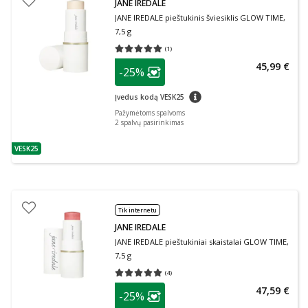
JANE IREDALE
JANE IREDALE pieštukinis šviesiklis GLOW TIME,
7,5 g
(
1
)
Vidutinis įvertinimas 5.00
Įvertinimų skaičius 1
patarimas
45,99 €
-25%
Lojalumo klubo narių nuolaida
:
patarimas
Įvedus kodą VESK25
Pažymėtoms spalvoms
2
spalvų pasirinkimas
VESK25
patarimas
Tik internetu
JANE IREDALE
JANE IREDALE pieštukiniai skaistalai GLOW TIME,
7,5 g
(
4
)
Vidutinis įvertinimas 5.00
Įvertinimų skaičius 4
patarimas
47,59 €
-25%
Lojalumo klubo narių nuolaida
: