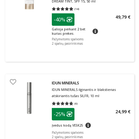
DREAM TINT, SPF 15, 50 ml
(
14
)
Vidutinis įvertinimas 4.93
Įvertinimų skaičius 14
patarimas
49,79 €
-40%
Lojalumo klubo narių nuolaida
:
Galioja perkant 2 bet
patarimas
kurias prekes.
Pažymėtoms spalvoms
2
spalvų pasirinkimas
IDUN MINERALS
IDUN MINERALS ilginantis ir blakstienas
atskiriantis tušas SILFR, 10 ml
(
6
)
Vidutinis įvertinimas 4.67
Įvertinimų skaičius 6
patarimas
24,99 €
-25%
Lojalumo klubo narių nuolaida
:
patarimas
Įvedus kodą VESK25
Pažymėtoms spalvoms
2
spalvų pasirinkimas