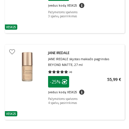
patarimas
Įvedus kodą VESK25
Pažymėtoms spalvoms
3
spalvų pasirinkimas
VESK25
patarimas
JANE IREDALE
JANE IREDALE skystas makiažo pagrindas
BEYOND MATTE, 27 ml
(
4
)
Vidutinis įvertinimas 5.00
Įvertinimų skaičius 4
patarimas
55,99 €
-25%
Lojalumo klubo narių nuolaida
:
patarimas
Įvedus kodą VESK25
Pažymėtoms spalvoms
4
spalvų pasirinkimas
VESK25
patarimas