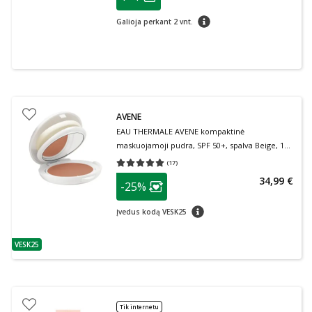
Lojalumo klubo narių nuolaida
:
patarimas
Galioja perkant 2 vnt.
AVENE
EAU THERMALE AVENE kompaktinė
maskuojamoji pudra, SPF 50+, spalva Beige, 10
g
(
17
)
Vidutinis įvertinimas 5.00
Įvertinimų skaičius 17
patarimas
34,99 €
-25%
Lojalumo klubo narių nuolaida
:
patarimas
Įvedus kodą VESK25
VESK25
patarimas
Tik internetu