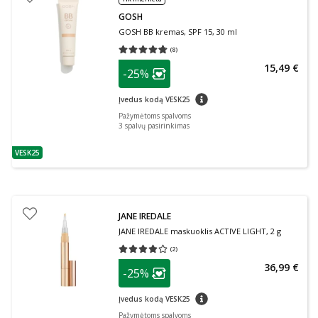
GOSH
GOSH BB kremas, SPF 15, 30 ml
(
8
)
Vidutinis įvertinimas 4.75
Įvertinimų skaičius 8
patarimas
15,49 €
-25%
Lojalumo klubo narių nuolaida
:
patarimas
Įvedus kodą VESK25
Pažymėtoms spalvoms
3
spalvų pasirinkimas
VESK25
patarimas
JANE IREDALE
JANE IREDALE maskuoklis ACTIVE LIGHT, 2 g
(
2
)
Vidutinis įvertinimas 4.00
Įvertinimų skaičius 2
patarimas
36,99 €
-25%
Lojalumo klubo narių nuolaida
:
patarimas
Įvedus kodą VESK25
Pažymėtoms spalvoms