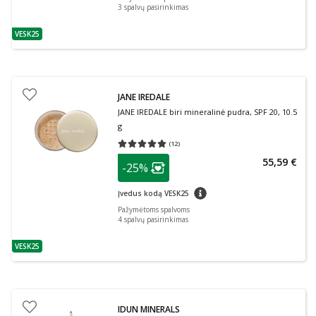
3
spalvų pasirinkimas
VESK25
patarimas
JANE IREDALE
JANE IREDALE biri mineralinė pudra, SPF 20, 10.5
g
(
12
)
Vidutinis įvertinimas 5.00
Įvertinimų skaičius 12
patarimas
55,59 €
-25%
Lojalumo klubo narių nuolaida
:
patarimas
Įvedus kodą VESK25
Pažymėtoms spalvoms
4
spalvų pasirinkimas
VESK25
patarimas
IDUN MINERALS