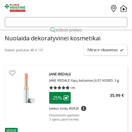
Ieškoti prekės
Nuolaida dekoratyvinei kosmetikai
Filtrai ir rikiavimas
Rodomi produktai 48 iš 137
JANE IREDALE
JANE IREDALE lūpų balzamas JUST KISSED, 3 g
(
39
)
Vidutinis įvertinimas 4.79
Įvertinimų skaičius 39
patarimas
35,99 €
-25%
Lojalumo klubo narių nuolaida
:
patarimas
Įvedus kodą VESK25
Pažymėtoms spalvoms
3
spalvų pasirinkimas
VESK25