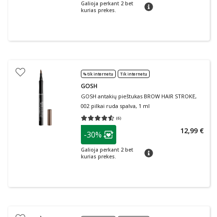
Galioja perkant 2 bet
patarimas
kurias prekes.
% tik internetu
Tik internetu
GOSH
GOSH antakių pieštukas BROW HAIR STROKE,
002 pilkai ruda spalva, 1 ml
(
6
)
Vidutinis įvertinimas 4.50
Įvertinimų skaičius 6
patarimas
12,99 €
-30%
Lojalumo klubo narių nuolaida
:
Galioja perkant 2 bet
patarimas
kurias prekes.