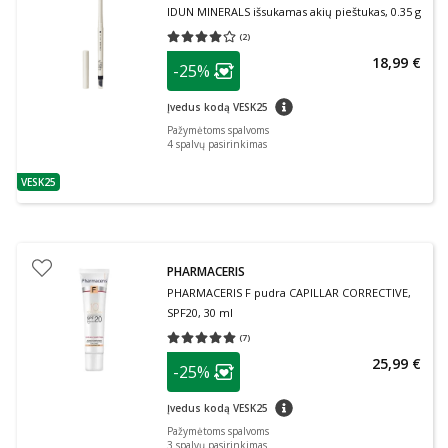
IDUN MINERALS išsukamas akių pieštukas, 0.35 g
(
2
)
Vidutinis įvertinimas 4.00
Įvertinimų skaičius 2
patarimas
18,99 €
-25%
Lojalumo klubo narių nuolaida
:
patarimas
Įvedus kodą VESK25
Pažymėtoms spalvoms
4
spalvų pasirinkimas
VESK25
patarimas
PHARMACERIS
PHARMACERIS F pudra CAPILLAR CORRECTIVE,
SPF20, 30 ml
(
7
)
Vidutinis įvertinimas 5.00
Įvertinimų skaičius 7
patarimas
25,99 €
-25%
Lojalumo klubo narių nuolaida
:
patarimas
Įvedus kodą VESK25
Pažymėtoms spalvoms
3
spalvų pasirinkimas