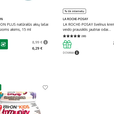
% tik internetu
ON
LA ROCHE-POSAY
ON PLUS natūralūs akių lašai
LA ROCHE-POSAY švelnus krem
sioms akims, 15 ml
veido prausiklis jautriai odai
TOLERIANE, 400 ml
(
88
)
Vidutinis įvertinimas 4.91
Įvertinimų s
as
8,99 €
patarimas
Įprasta kaina
:
8,99 €
ojalumo klubo narių nuolaida
:
6,29 €
DOVANA
patarimas
as