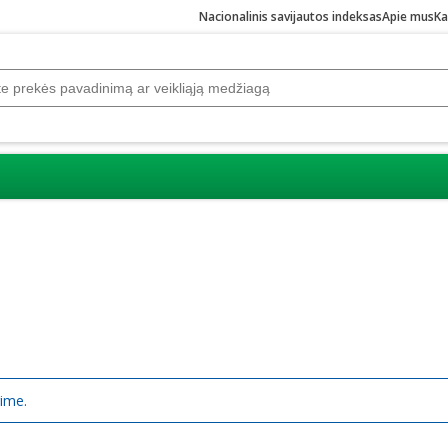
Nacionalinis savijautos indeksas
Apie mus
Ka
rime.