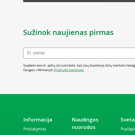
Sužinok naujienas pirmas
Siųsdami savo el. paštą Jūs sutinkate, kad jūsų duomenys būtų tvarkomi tiesiog
Daugiau informacijos
Privatumo pranešime
.
Informacija
Naudingos
Sveta
nuorodos
Pristatymas
Puslap