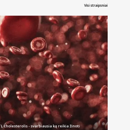
Visi straipsniai
L cholesterolis - svarbiausia ką reikia žinoti