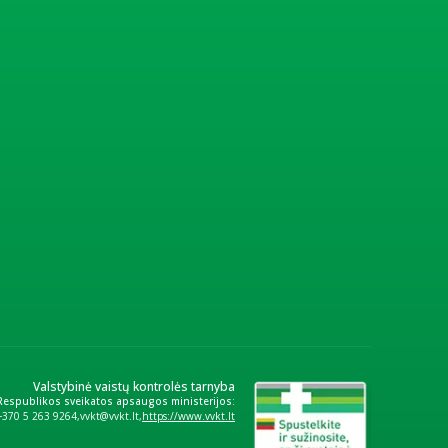
Valstybinė vaistų kontrolės tarnyba
 Respublikos sveikatos apsaugos ministerijos:
+370 5 263 9264
vvkt@vvkt.lt
https://www.vvkt.lt