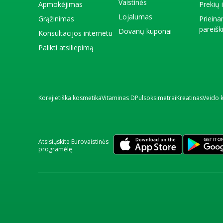
Vaistinės
Apmokėjimas
Prekių
Lojalumas
Grąžinimas
Priein
pareiš
Dovanų kuponai
Konsultacijos internetu
Palikti atsiliepimą
Korėjietiška kosmetika
Vitaminas D
Pulsoksimetrai
Kreatinas
Veido 
Atsisiųskite Eurovaistinės
programėlę