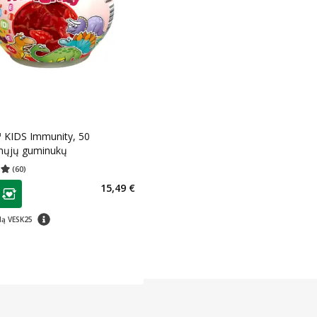
™ KIDS Immunity, 50
ųjų guminukų
(
60
)
įvertinimas 4.98
Įvertinimų skaičius 60
as
15,49 €
ojalumo klubo narių nuolaida
:
patarimas
dą VESK25