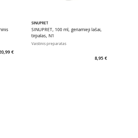
SINUPRET
inis
SINUPRET, 100 ml, geriamieji lašai,
tirpalas, N1
Vaistinis preparatas
kaičius 88
20,99 €
8,95 €