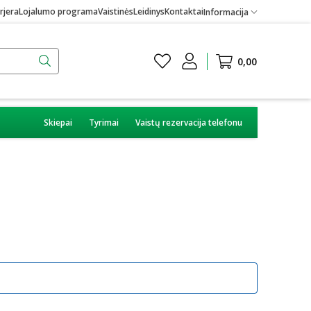
rjera
Lojalumo programa
Vaistinės
Leidinys
Kontaktai
Informacija
0,00
Skiepai
Tyrimai
Vaistų rezervacija telefonu