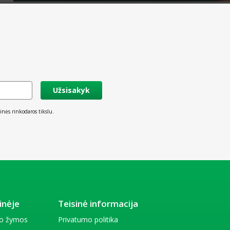
Užsisakyk
inės rinkodaros tikslu.
inėje
Teisinė informacija
io žymos
Privatumo politika