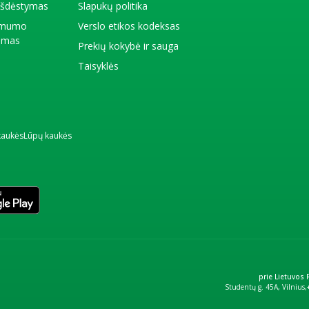
 išdėstymas
Slapukų politika
amumo
Verslo etikos kodeksas
kimas
Prekių kokybė ir sauga
Taisyklės
kaukės
Lūpų kaukės
prie Lietuvos
Studentų g. 45A, Vilnius