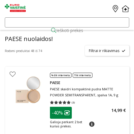
Ieškoti prekės
PAESE nuolaidos!
Filtrai ir rikiavimas
Rodomi produktai 48 iš 74
% tik internetu
Tik internetu
PAESE
PAESE skaidri kompaktinė pudra MATTE
POWDER SEMITRANSPARENT, spalva 1A, 9 g
(
3
)
Vidutinis įvertinimas 5.00
Įvertinimų skaičius 3
patarimas
14,99 €
-40%
Lojalumo klubo narių nuolaida
:
Galioja perkant 2 bet
patarimas
kurias prekes.