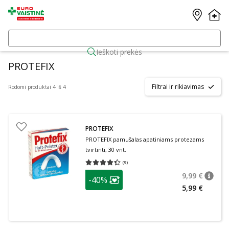
Ieškoti prekės
PROTEFIX
Filtrai ir rikiavimas
Rodomi produktai 4 iš 4
PROTEFIX
PROTEFIX pamušalas apatiniams protezams
tvirtinti, 30 vnt.
(
9
)
Vidutinis įvertinimas 4.33
Įvertinimų skaičius 9
patarimas
9,99 €
-40%
patari
Įprasta
Lojalumo klubo narių nuolaida
:
5,99 €