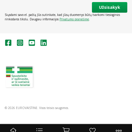
Užsisakyk
Siųsdami savo el. paštą Jūs sutinkate, kad jūsų duomenys būtų tvarkomi tiesioginės
rinkodaros tikslu. Daugiau informacijos
Privatumo pranešime
.
Valstybinė vaistų kontrolės tarnyba
prie Lietuvos Respublikos sveikatos
apsaugos ministerijos:
Studentų g. 45A, Vilnius
+370 5 263 9264
vvkt@vvkt.lt
https://www.vvkt.lt
© 2026 EUROVAISTINĖ. Visos teisės saugomos.