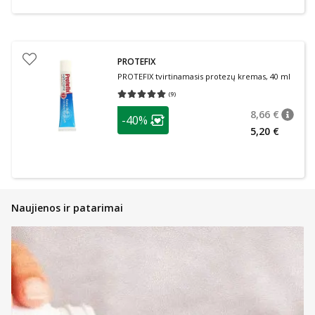
PROTEFIX
PROTEFIX tvirtinamasis protezų kremas, 40 ml
(
9
)
Vidutinis įvertinimas 5.00
Įvertinimų skaičius 9
patarimas
8,66 €
-40%
patari
Įprasta
Lojalumo klubo narių nuolaida
:
5,20 €
Naujienos ir patarimai