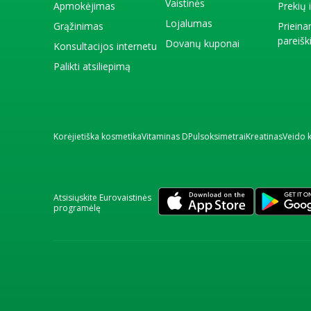
Vaistinės
Apmokėjimas
Prekių
Lojalumas
Grąžinimas
Priein
pareiš
Dovanų kuponai
Konsultacijos internetu
Palikti atsiliepimą
Korėjietiška kosmetika
Vitaminas D
Pulsoksimetrai
Kreatinas
Veido 
Atsisiųskite Eurovaistinės
programėlę