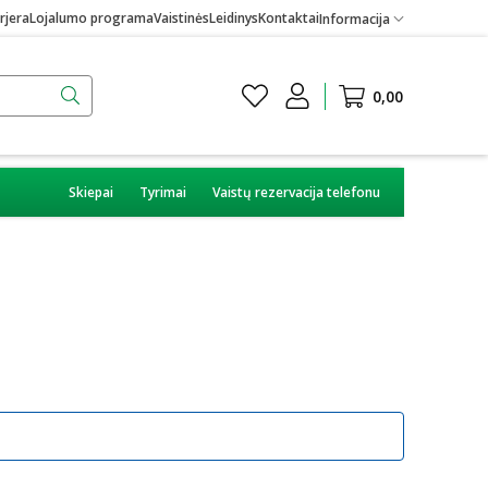
rjera
Lojalumo programa
Vaistinės
Leidinys
Kontaktai
Informacija
0,00
Skiepai
Tyrimai
Vaistų rezervacija telefonu