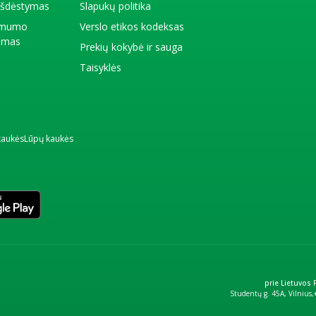
 išdėstymas
Slapukų politika
amumo
Verslo etikos kodeksas
kimas
Prekių kokybė ir sauga
Taisyklės
kaukės
Lūpų kaukės
prie Lietuvos
Studentų g. 45A, Vilnius