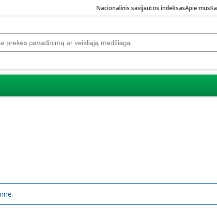
Nacionalinis savijautos indeksas
Apie mus
Ka
rime.