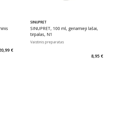
SINUPRET
inis
SINUPRET, 100 ml, geriamieji lašai,
tirpalas, N1
Vaistinis preparatas
kaičius 88
20,99 €
8,95 €