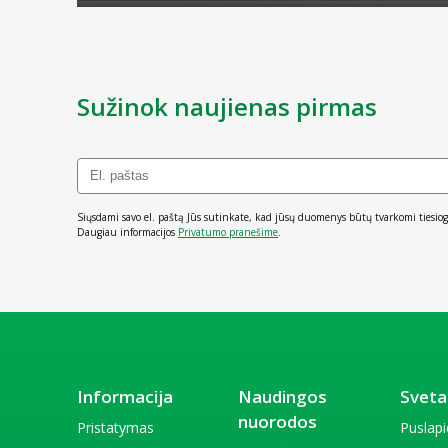
Sužinok naujienas pirmas
Siųsdami savo el. paštą Jūs sutinkate, kad jūsų duomenys būtų tvarkomi tiesiog
Daugiau informacijos
Privatumo pranešime
.
Informacija
Naudingos
Sveta
nuorodos
Pristatymas
Puslap