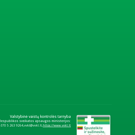
Valstybinė vaistų kontrolės tarnyba
 Respublikos sveikatos apsaugos ministerijos:
+370 5 263 9264
vvkt@vvkt.lt
https://www.vvkt.lt