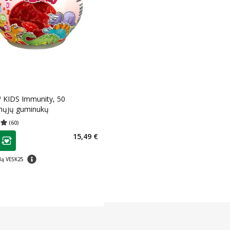
™ KIDS Immunity, 50
ųjų guminukų
(
60
)
įvertinimas 4.98
Įvertinimų skaičius 60
as
15,49 €
ojalumo klubo narių nuolaida
:
patarimas
dą VESK25