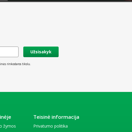
Užsisakyk
inės rinkodaros tikslu.
inėje
Teisinė informacija
io žymos
Privatumo politika