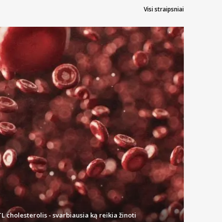
Visi straipsniai
L cholesterolis - svarbiausia ką reikia žinoti