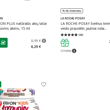
% tik internetu
ON
LA ROCHE-POSAY
ON PLUS natūralūs akių lašai
LA ROCHE-POSAY švelnus krem
sioms akims, 15 ml
veido prausiklis jautriai odai
TOLERIANE, 400 ml
(
88
)
Vidutinis įvertinimas 4.91
Įvertinimų s
as
8,99 €
patarimas
Įprasta kaina
:
8,99 €
ojalumo klubo narių nuolaida
:
6,29 €
DOVANA
patarimas
as