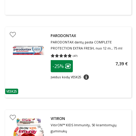
PARODONTAX
PARODONTAX dantų pasta COMPLETE
PROTECTION EXTRA FRESH, nuo 12 m., 75 ml
(
47
)
Vidutinis įvertinimas 4.79
Įvertinimų skaičius 47
patarimas
7,39 €
-25%
Lojalumo klubo narių nuolaida
:
patarimas
Įvedus kodą VESK25
VESK25
patarimas
VITIRON
VitirON™ KIDS Immunity, 50 kramtomųjų
guminukų