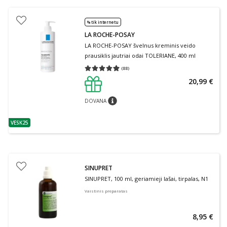
% tik internetu
LA ROCHE-POSAY
LA ROCHE-POSAY švelnus kreminis veido
prausiklis jautriai odai TOLERIANE, 400 ml
(
88
)
Vidutinis įvertinimas 4.91
Įvertinimų skaičius 88
20,99 €
DOVANA
patarimas
VESK25
patarimas
SINUPRET
SINUPRET, 100 ml, geriamieji lašai, tirpalas, N1
Vaistinis preparatas
8,95 €