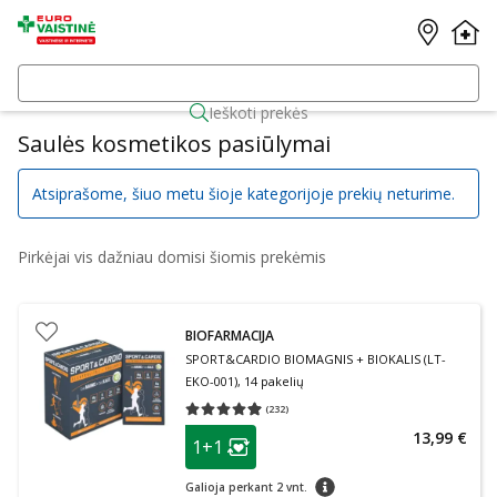
Ieškoti prekės
Saulės kosmetikos pasiūlymai
Atsiprašome, šiuo metu šioje kategorijoje prekių neturime.
Pirkėjai vis dažniau domisi šiomis prekėmis
BIOFARMACIJA
SPORT&CARDIO BIOMAGNIS + BIOKALIS (LT-
EKO-001), 14 pakelių
(
232
)
Vidutinis įvertinimas 4.93
Įvertinimų skaičius 232
patarimas
13,99 €
1+1
Lojalumo klubo narių nuolaida
:
patarimas
Galioja perkant 2 vnt.