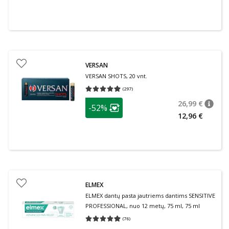
VERSAN
VERSAN SHOTS, 20 vnt.
(
297
)
Vidutinis įvertinimas 4.93
Įvertinimų skaičius 297
patarimas
26,99 €
-52%
patari
Įprasta
Lojalumo klubo narių nuolaida
:
12,96 €
ELMEX
ELMEX dantų pasta jautriems dantims SENSITIVE
PROFESSIONAL, nuo 12 metų, 75 ml, 75 ml
(
76
)
Vidutinis įvertinimas 4.95
Įvertinimų skaičius 76