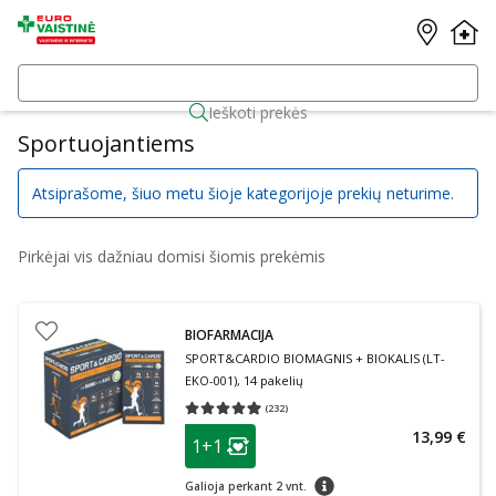
Ieškoti prekės
Sportuojantiems
Atsiprašome, šiuo metu šioje kategorijoje prekių neturime.
Pirkėjai vis dažniau domisi šiomis prekėmis
BIOFARMACIJA
SPORT&CARDIO BIOMAGNIS + BIOKALIS (LT-
EKO-001), 14 pakelių
(
232
)
Vidutinis įvertinimas 4.93
Įvertinimų skaičius 232
patarimas
13,99 €
1+1
Lojalumo klubo narių nuolaida
:
patarimas
Galioja perkant 2 vnt.