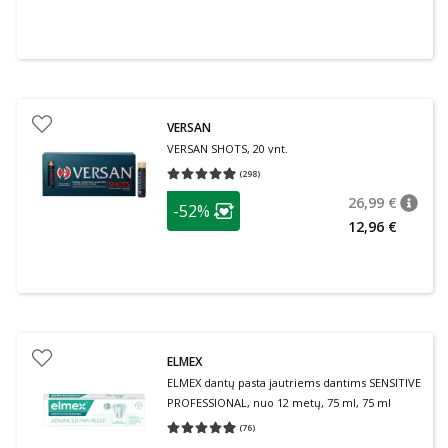
VERSAN
VERSAN SHOTS, 20 vnt.
(
298
)
Vidutinis įvertinimas 4.93
Įvertinimų skaičius 298
patarimas
26,99 €
-52%
patari
Įprasta
Lojalumo klubo narių nuolaida
:
12,96 €
ELMEX
ELMEX dantų pasta jautriems dantims SENSITIVE
PROFESSIONAL, nuo 12 metų, 75 ml, 75 ml
(
76
)
Vidutinis įvertinimas 4.95
Įvertinimų skaičius 76