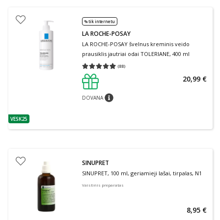
% tik internetu
LA ROCHE-POSAY
LA ROCHE-POSAY švelnus kreminis veido
prausiklis jautriai odai TOLERIANE, 400 ml
(
88
)
Vidutinis įvertinimas 4.91
Įvertinimų skaičius 88
20,99 €
DOVANA
patarimas
VESK25
patarimas
SINUPRET
SINUPRET, 100 ml, geriamieji lašai, tirpalas, N1
Vaistinis preparatas
8,95 €