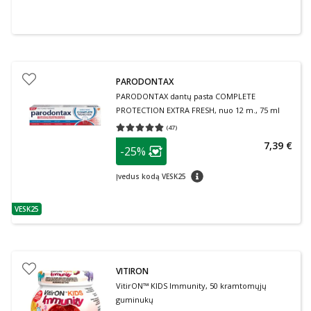
PARODONTAX
PARODONTAX dantų pasta COMPLETE
PROTECTION EXTRA FRESH, nuo 12 m., 75 ml
(
47
)
Vidutinis įvertinimas 4.79
Įvertinimų skaičius 47
patarimas
7,39 €
-25%
Lojalumo klubo narių nuolaida
:
patarimas
Įvedus kodą VESK25
VESK25
patarimas
VITIRON
VitirON™ KIDS Immunity, 50 kramtomųjų
guminukų