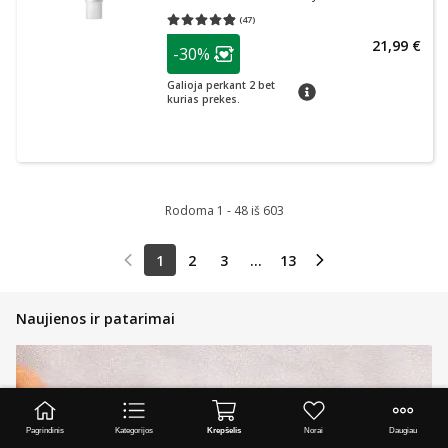
(
47
)
Vidutinis įvertinimas 4.85
Įvertinimų skaičius 47
patarimas
21,99 €
-30%
Lojalumo klubo narių nuolaida
:
Galioja perkant 2 bet
patarimas
kurias prekes.
Rodoma 1 - 48 iš 603
1
2
3
...
13
Naujienos ir patarimai
Pagrindinis
Kategorijos
Krepšelis
Norai
Daugiau