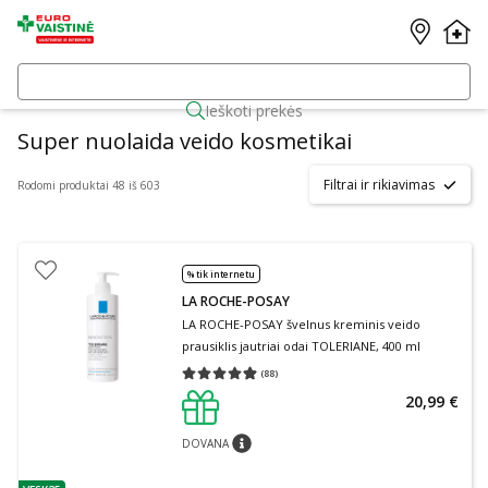
Ieškoti prekės
Super nuolaida veido kosmetikai
Filtrai ir rikiavimas
Rodomi produktai 48 iš 603
% tik internetu
LA ROCHE-POSAY
LA ROCHE-POSAY švelnus kreminis veido
prausiklis jautriai odai TOLERIANE, 400 ml
(
88
)
Vidutinis įvertinimas 4.91
Įvertinimų skaičius 88
20,99 €
DOVANA
patarimas