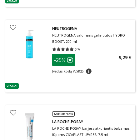
VESK25
patarimas
NEUTROGENA
NEUTROGENA valomasis gelis-putos HYDRO
BOOST, 200 ml
(
43
)
Vidutinis įvertinimas 4.95
Įvertinimų skaičius 43
patarimas
9,29 €
-25%
Lojalumo klubo narių nuolaida
:
patarimas
Įvedus kodą VESK25
VESK25
patarimas
% tik internetu
LA ROCHE-POSAY
LA ROCHE-POSAY barjerą atkuriantis balzamas
lūpoms CICAPLAST LEVRES, 7.5 ml