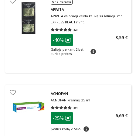
% tik internetu
APIVITA
APIVITA valomoji veido kaukė su žaliuoju moliu
EXPRESS BEAUTY vnt.
(
12
)
Vidutinis įvertinimas 4.92
Įvertinimų skaičius 12
patarimas
3,59 €
-40%
Lojalumo klubo narių nuolaida
:
Galioja perkant 2 bet
patarimas
kurias prekes.
ACNOFAN
ACNOFAN kremas, 25 ml
(
19
)
Vidutinis įvertinimas 4.68
Įvertinimų skaičius 19
patarimas
6,69 €
-25%
Lojalumo klubo narių nuolaida
:
patarimas
Įvedus kodą VESK25