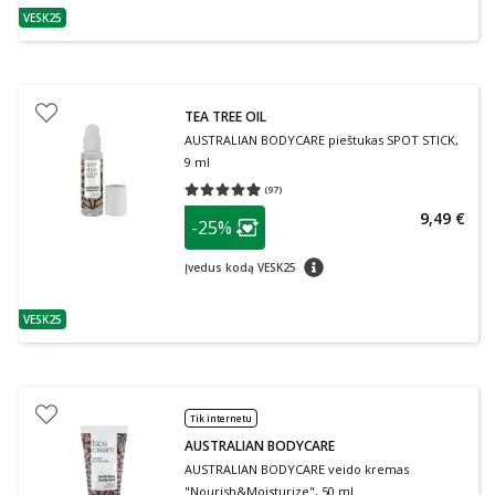
VESK25
patarimas
TEA TREE OIL
AUSTRALIAN BODYCARE pieštukas SPOT STICK,
9 ml
(
97
)
Vidutinis įvertinimas 4.93
Įvertinimų skaičius 97
patarimas
9,49 €
-25%
Lojalumo klubo narių nuolaida
:
patarimas
Įvedus kodą VESK25
VESK25
patarimas
Tik internetu
AUSTRALIAN BODYCARE
AUSTRALIAN BODYCARE veido kremas
"Nourish&Moisturize", 50 ml