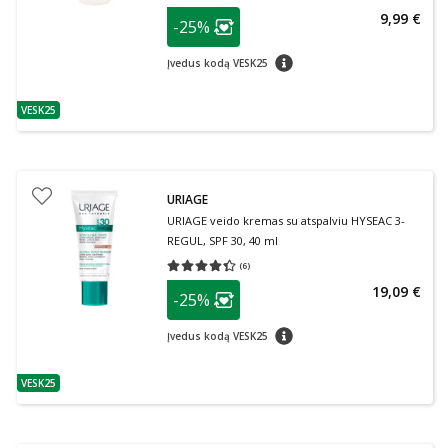
patarimas
9,99 €
-25%
Lojalumo klubo narių nuolaida
:
patarimas
Įvedus kodą VESK25
VESK25
patarimas
URIAGE
URIAGE veido kremas su atspalviu HYSEAC 3-
REGUL, SPF 30, 40 ml
(
6
)
Vidutinis įvertinimas 4.33
Įvertinimų skaičius 6
patarimas
19,09 €
-25%
Lojalumo klubo narių nuolaida
:
patarimas
Įvedus kodą VESK25
VESK25
patarimas