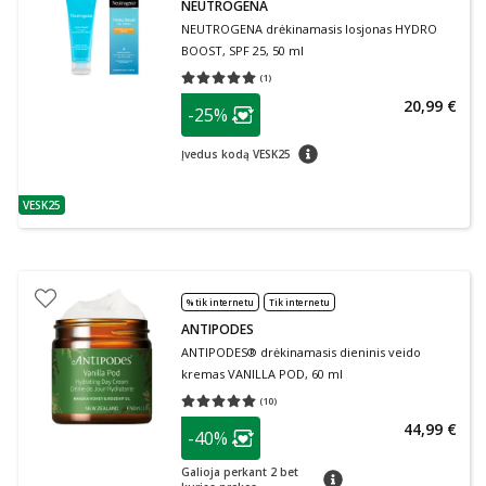
NEUTROGENA
NEUTROGENA drėkinamasis losjonas HYDRO
BOOST, SPF 25, 50 ml
(
1
)
Vidutinis įvertinimas 5.00
Įvertinimų skaičius 1
patarimas
20,99 €
-25%
Lojalumo klubo narių nuolaida
:
patarimas
Įvedus kodą VESK25
VESK25
patarimas
% tik internetu
Tik internetu
ANTIPODES
ANTIPODES® drėkinamasis dieninis veido
kremas VANILLA POD, 60 ml
(
10
)
Vidutinis įvertinimas 5.00
Įvertinimų skaičius 10
patarimas
44,99 €
-40%
Lojalumo klubo narių nuolaida
:
Galioja perkant 2 bet
patarimas