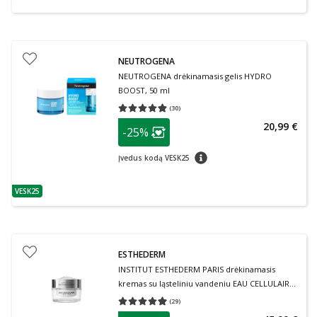
NEUTROGENA
NEUTROGENA drėkinamasis gelis HYDRO
BOOST, 50 ml
(
30
)
Vidutinis įvertinimas 4.87
Įvertinimų skaičius 30
patarimas
20,99 €
-25%
Lojalumo klubo narių nuolaida
:
patarimas
Įvedus kodą VESK25
VESK25
patarimas
ESTHEDERM
INSTITUT ESTHEDERM PARIS drėkinamasis
kremas su ląsteliniu vandeniu EAU CELLULAIRE,
50 ml
(
29
)
Vidutinis įvertinimas 4.93
Įvertinimų skaičius 29