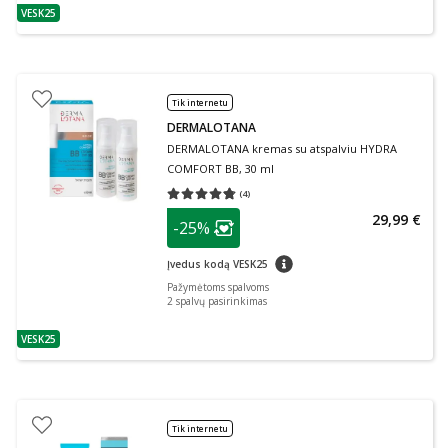
VESK25
patarimas
Tik internetu
DERMALOTANA
DERMALOTANA kremas su atspalviu HYDRA
COMFORT BB, 30 ml
(
4
)
Vidutinis įvertinimas 4.75
Įvertinimų skaičius 4
patarimas
29,99 €
-25%
Lojalumo klubo narių nuolaida
:
patarimas
Įvedus kodą VESK25
Pažymėtoms spalvoms
2
spalvų pasirinkimas
VESK25
patarimas
Tik internetu