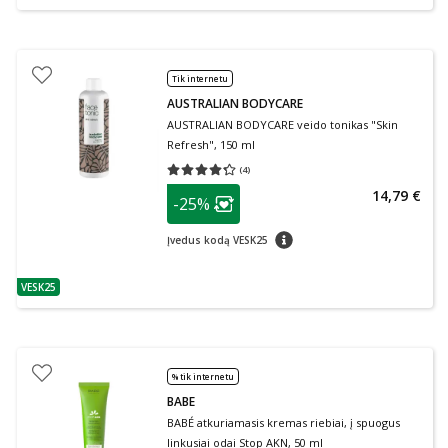
Tik internetu
AUSTRALIAN BODYCARE
AUSTRALIAN BODYCARE veido tonikas "Skin
Refresh", 150 ml
(
4
)
Vidutinis įvertinimas 4.25
Įvertinimų skaičius 4
patarimas
14,79 €
-25%
Lojalumo klubo narių nuolaida
:
patarimas
Įvedus kodą VESK25
VESK25
patarimas
% tik internetu
BABE
BABÉ atkuriamasis kremas riebiai, į spuogus
linkusiai odai Stop AKN, 50 ml