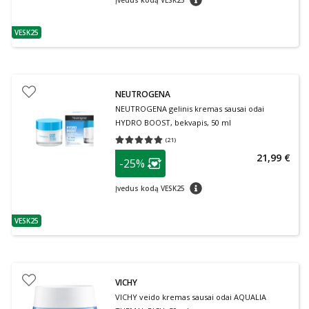
Įvedus kodą VESK25
VESK25
patarimas
NEUTROGENA
NEUTROGENA gelinis kremas sausai odai
HYDRO BOOST, bekvapis, 50 ml
(
21
)
Vidutinis įvertinimas 5.00
Įvertinimų skaičius 21
patarimas
21,99 €
-25%
Lojalumo klubo narių nuolaida
:
patarimas
Įvedus kodą VESK25
VESK25
patarimas
VICHY
VICHY veido kremas sausai odai AQUALIA