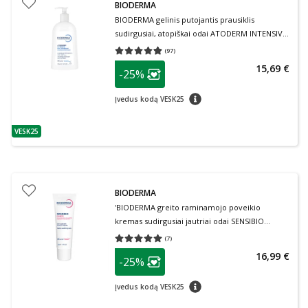
BIODERMA
BIODERMA gelinis putojantis prausiklis
sudirgusiai, atopiškai odai ATODERM INTENSIVE
GEL MOUSSANT, 500 ml
(
97
)
Vidutinis įvertinimas 4.82
Įvertinimų skaičius 97
patarimas
15,69 €
-25%
Lojalumo klubo narių nuolaida
:
patarimas
Įvedus kodą VESK25
VESK25
patarimas
BIODERMA
'BIODERMA greito raminamojo poveikio
kremas sudirgusiai jautriai odai SENSIBIO
FORTE, 40 ml
(
7
)
Vidutinis įvertinimas 5.00
Įvertinimų skaičius 7
patarimas
16,99 €
-25%
Lojalumo klubo narių nuolaida
:
patarimas
Įvedus kodą VESK25