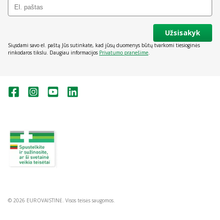
Užsisakyk
Siųsdami savo el. paštą Jūs sutinkate, kad jūsų duomenys būtų tvarkomi tiesioginės
rinkodaros tikslu. Daugiau informacijos
Privatumo pranešime
.
Valstybinė vaistų kontrolės tarnyba
prie Lietuvos Respublikos sveikatos
apsaugos ministerijos:
Studentų g. 45A, Vilnius
+370 5 263 9264
vvkt@vvkt.lt
https://www.vvkt.lt
© 2026 EUROVAISTINĖ. Visos teisės saugomos.