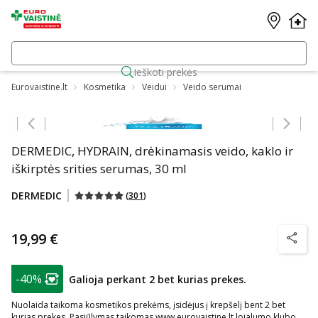
Ieškoti prekės
Eurovaistine.lt
Kosmetika
Veidui
Veido serumai
Praleisti karuselę
DERMEDIC, HYDRAIN, drėkinamasis veido, kaklo ir
iškirptės srities serumas, 30 ml
DERMEDIC
(
301
)
19,99 €
patarim
patarimas
-40%
Galioja perkant 2 bet kurias prekes.
Lojalumo klubo narių nuolaida
:
Nuolaida taikoma kosmetikos prekėms, įsidėjus į krepšelį bent 2 bet
kurias prekes. Pasiūlymas taikomas www.eurovaistine.lt lojalumo klubo