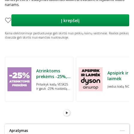
nariams.
Į krepšelį
Kaina elektroninėje parduotuvėje gali skirtis nuo prekių kainų vaistinėse.
Realios prekės
išvaizda gali skirtis nuo esančios nuotraukoje.
Praleisti karuselę
Atrinktoms
Apsipirk ir
prekėms -25%,
laimėk
perkant dvi bet
Pritaikyk kodą VESK25
Įvedus kodą NORI
kurias prekes su
ir gauk -25% nuolaidą
kodu: VESK25
atrinktoms
prekėms, perkant dvi
bet kurias prekes
Aprašymas