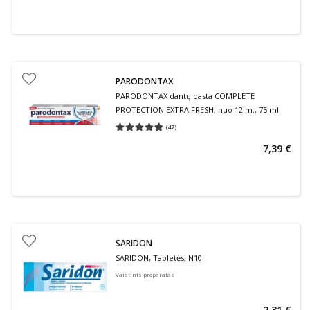
PARODONTAX
PARODONTAX dantų pasta COMPLETE
PROTECTION EXTRA FRESH, nuo 12 m., 75 ml
(
47
)
Vidutinis įvertinimas 4.79
Įvertinimų skaičius 47
7,39 €
SARIDON
SARIDON, Tabletės, N10
Vaistinis preparatas
2,31 €