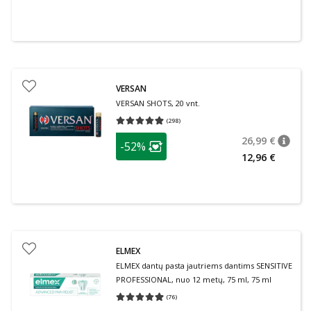
VERSAN
VERSAN SHOTS, 20 vnt.
(
298
)
Vidutinis įvertinimas 4.93
Įvertinimų skaičius 298
patarimas
26,99 €
-52%
patari
Įprasta
Lojalumo klubo narių nuolaida
:
12,96 €
ELMEX
ELMEX dantų pasta jautriems dantims SENSITIVE
PROFESSIONAL, nuo 12 metų, 75 ml, 75 ml
(
76
)
Vidutinis įvertinimas 4.95
Įvertinimų skaičius 76