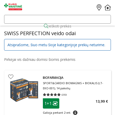
Ieškoti prekės
SWISS PERFECTION veido odai
Atsiprašome, šiuo metu šioje kategorijoje prekių neturime.
Pirkėjai vis dažniau domisi šiomis prekėmis
BIOFARMACIJA
SPORT&CARDIO BIOMAGNIS + BIOKALIS (LT-
EKO-001), 14 pakelių
(
232
)
Vidutinis įvertinimas 4.93
Įvertinimų skaičius 232
patarimas
13,99 €
1+1
Lojalumo klubo narių nuolaida
:
patarimas
Galioja perkant 2 vnt.