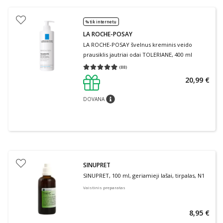
% tik internetu
LA ROCHE-POSAY
LA ROCHE-POSAY švelnus kreminis veido
prausiklis jautriai odai TOLERIANE, 400 ml
(
88
)
Vidutinis įvertinimas 4.91
Įvertinimų skaičius 88
20,99 €
DOVANA
patarimas
SINUPRET
SINUPRET, 100 ml, geriamieji lašai, tirpalas, N1
Vaistinis preparatas
8,95 €