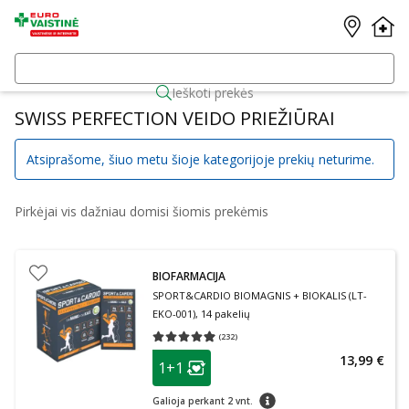
Ieškoti prekės
SWISS PERFECTION VEIDO PRIEŽIŪRAI
Atsiprašome, šiuo metu šioje kategorijoje prekių neturime.
Pirkėjai vis dažniau domisi šiomis prekėmis
BIOFARMACIJA
SPORT&CARDIO BIOMAGNIS + BIOKALIS (LT-
EKO-001), 14 pakelių
(
232
)
Vidutinis įvertinimas 4.93
Įvertinimų skaičius 232
patarimas
13,99 €
1+1
Lojalumo klubo narių nuolaida
:
patarimas
Galioja perkant 2 vnt.