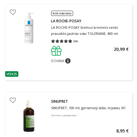
% tik internetu
LA ROCHE-POSAY
LA ROCHE-POSAY švelnus kreminis veido
prausiklis jautriai odai TOLERIANE, 400 ml
(
88
)
Vidutinis įvertinimas 4.91
Įvertinimų skaičius 88
20,99 €
DOVANA
patarimas
VESK25
patarimas
SINUPRET
SINUPRET, 100 ml, geriamieji lašai, tirpalas, N1
Vaistinis preparatas
8,95 €