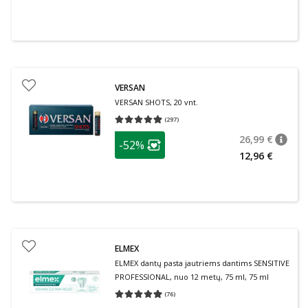
VERSAN
VERSAN SHOTS, 20 vnt.
(
297
)
Vidutinis įvertinimas 4.93
Įvertinimų skaičius 297
patarimas
26,99 €
-52%
patari
Įprasta
Lojalumo klubo narių nuolaida
:
12,96 €
ELMEX
ELMEX dantų pasta jautriems dantims SENSITIVE
PROFESSIONAL, nuo 12 metų, 75 ml, 75 ml
(
76
)
Vidutinis įvertinimas 4.95
Įvertinimų skaičius 76