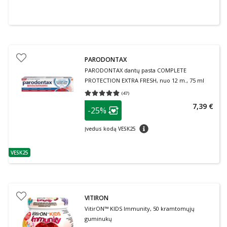
PARODONTAX
PARODONTAX dantų pasta COMPLETE
PROTECTION EXTRA FRESH, nuo 12 m., 75 ml
(
47
)
Vidutinis įvertinimas 4.79
Įvertinimų skaičius 47
patarimas
7,39 €
-25%
Lojalumo klubo narių nuolaida
:
patarimas
Įvedus kodą VESK25
VESK25
patarimas
VITIRON
VitirON™ KIDS Immunity, 50 kramtomųjų
guminukų