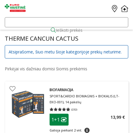
Ieškoti prekės
THERME CANCUN CACTUS
Atsiprašome, šiuo metu šioje kategorijoje prekių neturime.
Pirkėjai vis dažniau domisi šiomis prekėmis
BIOFARMACIJA
SPORT&CARDIO BIOMAGNIS + BIOKALIS (LT-
EKO-001), 14 pakelių
(
232
)
Vidutinis įvertinimas 4.93
Įvertinimų skaičius 232
patarimas
13,99 €
1+1
Lojalumo klubo narių nuolaida
:
patarimas
Galioja perkant 2 vnt.