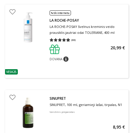
% tik internetu
LA ROCHE-POSAY
LA ROCHE-POSAY švelnus kreminis veido
prausiklis jautriai odai TOLERIANE, 400 ml
(
88
)
Vidutinis įvertinimas 4.91
Įvertinimų skaičius 88
20,99 €
DOVANA
patarimas
VESK25
patarimas
SINUPRET
SINUPRET, 100 ml, geriamieji lašai, tirpalas, N1
Vaistinis preparatas
8,95 €