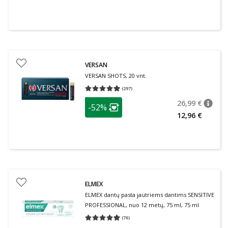
VERSAN
VERSAN SHOTS, 20 vnt.
(
297
)
Vidutinis įvertinimas 4.93
Įvertinimų skaičius 297
patarimas
26,99 €
-52%
patari
Įprasta
Lojalumo klubo narių nuolaida
:
12,96 €
ELMEX
ELMEX dantų pasta jautriems dantims SENSITIVE
PROFESSIONAL, nuo 12 metų, 75 ml, 75 ml
(
76
)
Vidutinis įvertinimas 4.95
Įvertinimų skaičius 76