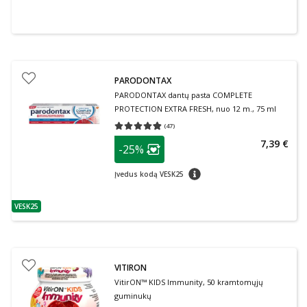
PARODONTAX
PARODONTAX dantų pasta COMPLETE
PROTECTION EXTRA FRESH, nuo 12 m., 75 ml
(
47
)
Vidutinis įvertinimas 4.79
Įvertinimų skaičius 47
patarimas
7,39 €
-25%
Lojalumo klubo narių nuolaida
:
patarimas
Įvedus kodą VESK25
VESK25
patarimas
VITIRON
VitirON™ KIDS Immunity, 50 kramtomųjų
guminukų