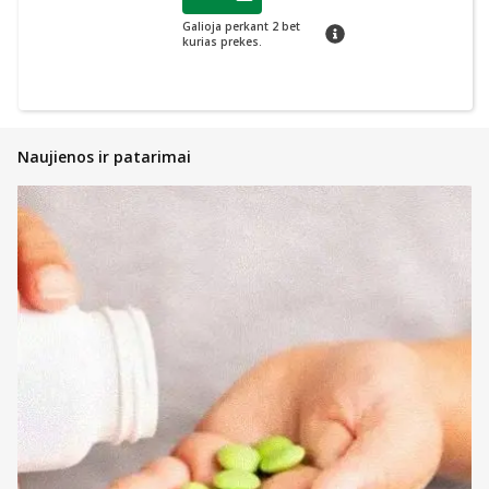
Lojalumo klubo narių nuolaida
:
Galioja perkant 2 bet
patarimas
kurias prekes.
Naujienos ir patarimai