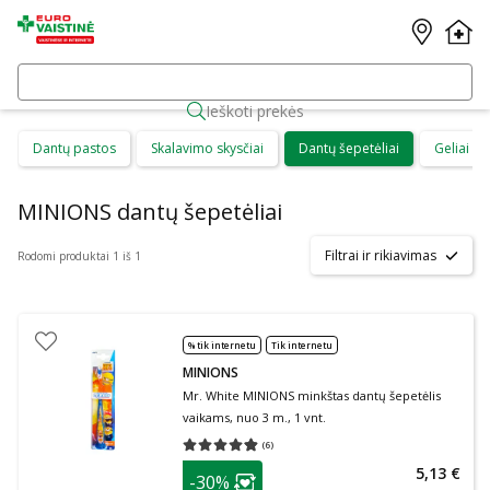
Ieškoti prekės
Dantų pastos
Skalavimo skysčiai
Dantų šepetėliai
Geliai d
MINIONS dantų šepetėliai
Filtrai ir rikiavimas
Rodomi produktai 1 iš 1
% tik internetu
Tik internetu
MINIONS
Mr. White MINIONS minkštas dantų šepetėlis
vaikams, nuo 3 m., 1 vnt.
(
6
)
Vidutinis įvertinimas 4.83
Įvertinimų skaičius 6
patarimas
5,13 €
-30%