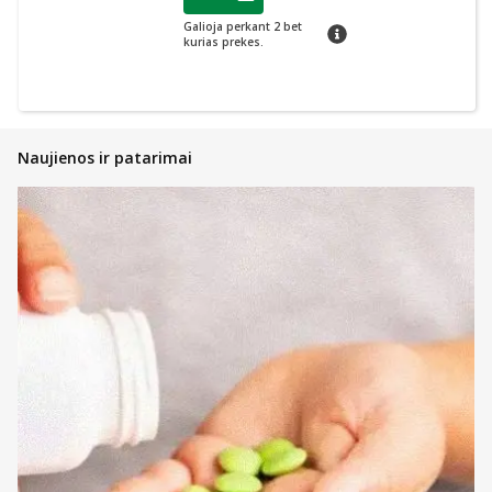
Lojalumo klubo narių nuolaida
:
Galioja perkant 2 bet
patarimas
kurias prekes.
Naujienos ir patarimai