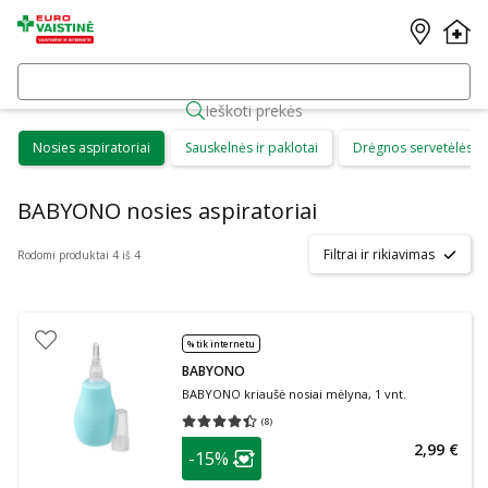
Ieškoti prekės
Nosies aspiratoriai
Sauskelnės ir paklotai
Drėgnos servetėlės
BABYONO nosies aspiratoriai
Filtrai ir rikiavimas
Rodomi produktai 4 iš 4
% tik internetu
BABYONO
BABYONO kriaušė nosiai mėlyna, 1 vnt.
(
8
)
Vidutinis įvertinimas 4.38
Įvertinimų skaičius 8
patarimas
2,99 €
-15%
Lojalumo klubo narių nuolaida
: