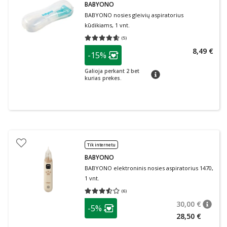
BABYONO
BABYONO nosies gleivių aspiratorius
kūdikiams, 1 vnt.
(
5
)
Vidutinis įvertinimas 4.60
Įvertinimų skaičius 5
patarimas
8,49 €
-15%
Lojalumo klubo narių nuolaida
:
Galioja perkant 2 bet
patarimas
kurias prekes.
Tik internetu
BABYONO
BABYONO elektroninis nosies aspiratorius 1470,
1 vnt.
(
6
)
Vidutinis įvertinimas 3.50
Įvertinimų skaičius 6
patarimas
30,00 €
-5%
patari
Įprasta
Lojalumo klubo narių nuolaida
:
28,50 €