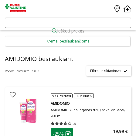
Ieškoti prekės
Kremai besilaukiančioms
AMIDOMIO besilaukiant
Filtrai ir rikiavimas
Rodomi produktai 2 iš 2
% tik internetu
Tik internetu
AMIDOMIO
AMIDOMIO kūno losjonas strijų paveiktai odai,
200 ml
(
2
)
Vidutinis įvertinimas 3.50
Įvertinimų skaičius 2
patarimas
19,99 €
-25%