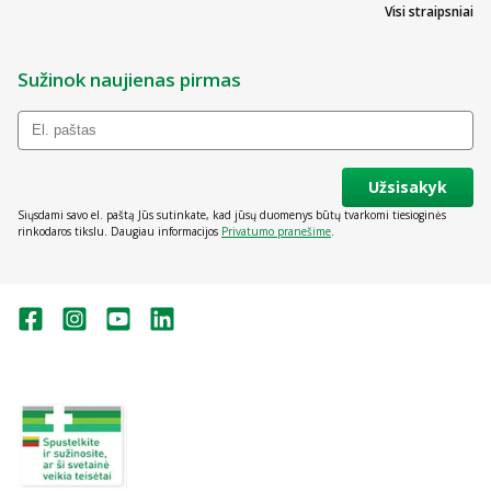
Visi straipsniai
Sužinok naujienas pirmas
Užsisakyk
Siųsdami savo el. paštą Jūs sutinkate, kad jūsų duomenys būtų tvarkomi tiesioginės
rinkodaros tikslu. Daugiau informacijos
Privatumo pranešime
.
Valstybinė vaistų kontrolės tarnyba
prie Lietuvos Respublikos sveikatos
apsaugos ministerijos:
Studentų g. 45A, Vilnius
+370 5 263 9264
vvkt@vvkt.lt
https://www.vvkt.lt