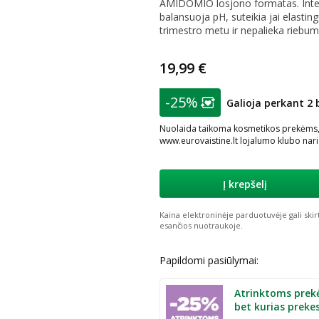
AMIDOMIO losjono formatas. Intens
balansuoja pH, suteikia jai elasti
trimestro metu ir nepalieka riebu
19,99 €
patarimas
-25%
Galioja perkant 2 
Lojalumo klubo nar
Nuolaida taikoma kosmetikos prekėms, į
www.eurovaistine.lt lojalumo klubo nar
Į krepšelį
Kaina elektroninėje parduotuvėje gali skir
esančios nuotraukoje.
Papildomi pasiūlymai:
Atrinktoms prek
bet kurias preke