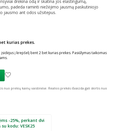
yviai drėkina odą ir skatina jos elastingumą,
ngumo, padeda raminti niežėjimo jausmą paskutiniojo
mo jausmo ant odos užsitepus.
bet kurias prekes.
ių nuolaida
:
sidėjus į krepšelį bent 2 bet kurias prekes. Pasiūlymas taikomas
iams.
tis nuo prekių kainų vaistinėse.
Realios prekės išvaizda gali skirtis nuo
ėms -25%, perkant dvi
s su kodu: VESK25