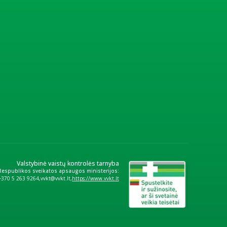
Valstybinė vaistų kontrolės tarnyba
 Respublikos sveikatos apsaugos ministerijos:
+370 5 263 9264
vvkt@vvkt.lt
https://www.vvkt.lt