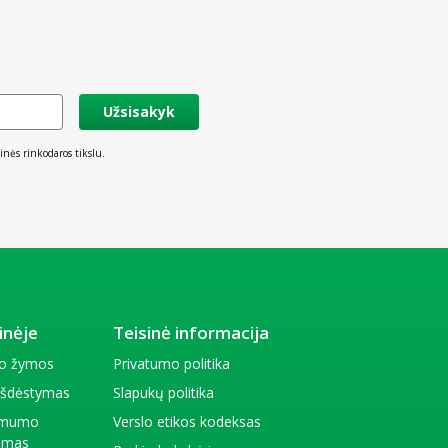
Užsisakyk
inės rinkodaros tikslu.
inėje
Teisinė informacija
io žymos
Privatumo politika
 išdėstymas
Slapukų politika
amumo
Verslo etikos kodeksas
kimas