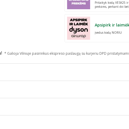
Pritaikyk kodą VESK25 i
prekėms, perkant dvi bet
Apsipirk ir laimė
Įvedus kodą NORIU
n
!
* Galioja Vilniuje pasirinkus ekspreso paslaugą su kurjeriu DPD pristatymam
nolis
,
Pieno rūgštis
,
Taukmedžio sviestas
 riešuto dydžio losjono kiekį užtepkite ant odos ir paskirstykite masaž
ingumo
,
Malšina niežėjimą
 PANTHENOL, CETEARYL ALCOHOL, ETHYLHEXYL STEARATE, GLYCE
TOCOPHEROL, ORYZA SATIVA BRAN OIL, SQUALANE, BRASSICA C