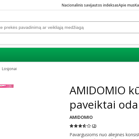
Nacionalinis savijautos indeksas
Apie mus
Ka
Losjonai
AMIDOMIO kūn
paveiktai oda
AMIDOMIO
(
2
)
Pavargusioms nuo aliejinės konsi