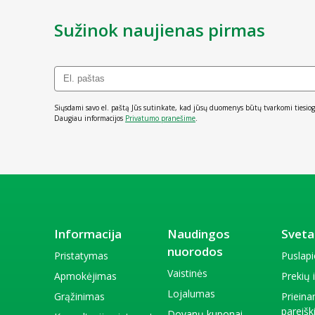
Sužinok naujienas pirmas
Siųsdami savo el. paštą Jūs sutinkate, kad jūsų duomenys būtų tvarkomi tiesiog
Daugiau informacijos
Privatumo pranešime
.
Informacija
Naudingos
Sveta
nuorodos
Pristatymas
Puslap
Vaistinės
Apmokėjimas
Prekių
Lojalumas
Grąžinimas
Priein
pareiš
Dovanų kuponai