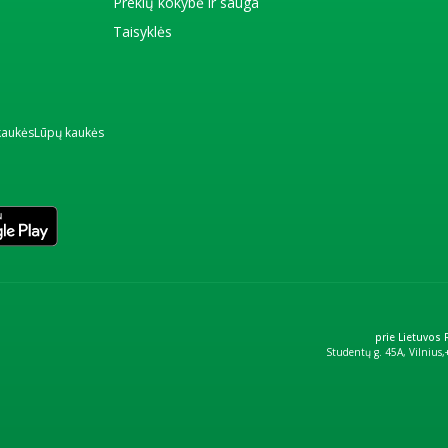
Prekių kokybė ir sauga
Taisyklės
kaukės
Lūpų kaukės
prie Lietuvos
Studentų g. 45A, Vilnius