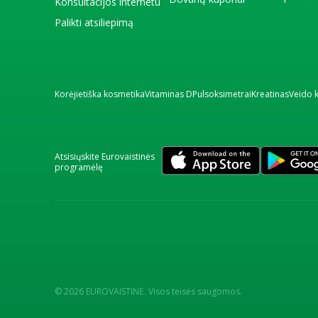
Konsultacijos internetu
Palikti atsiliepimą
Korėjietiška kosmetika
Vitaminas D
Pulsoksimetrai
Kreatinas
Veido 
Atsisiųskite Eurovaistinės
programėlę
© 2026 EUROVAISTINĖ. Visos teisės saugomos.