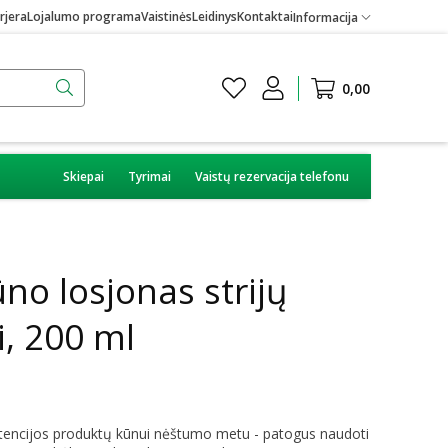
rjera
Lojalumo programa
Vaistinės
Leidinys
Kontaktai
Informacija
0,00
Skiepai
Tyrimai
Vaistų rezervacija telefonu
o losjonas strijų
i, 200 ml
stencijos produktų kūnui nėštumo metu - patogus naudoti