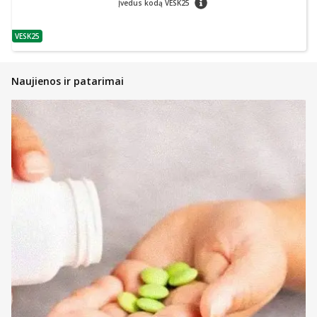
Įvedus kodą VESK25
VESK25
patarimas
Naujienos ir patarimai