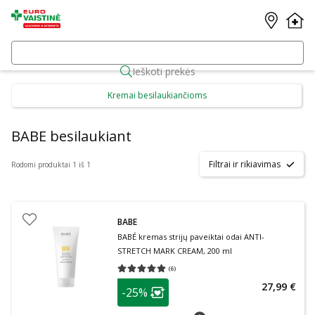
Ieškoti prekės
Kremai besilaukiančioms
BABE besilaukiant
Filtrai ir rikiavimas
Rodomi produktai 1 iš 1
BABE
BABÉ kremas strijų paveiktai odai ANTI-
STRETCH MARK CREAM, 200 ml
(
6
)
Vidutinis įvertinimas 5.00
Įvertinimų skaičius 6
patarimas
27,99 €
-25%
Lojalumo klubo narių nuolaida
:
patarimas