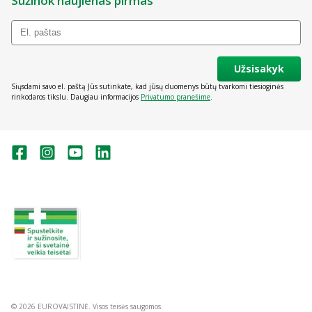
Sužinok naujienas pirmas
Užsisakyk
Siųsdami savo el. paštą Jūs sutinkate, kad jūsų duomenys būtų tvarkomi tiesioginės
rinkodaros tikslu. Daugiau informacijos
Privatumo pranešime
.
Valstybinė vaistų kontrolės tarnyba
prie Lietuvos Respublikos sveikatos
apsaugos ministerijos:
Studentų g. 45A, Vilnius
+370 5 263 9264
vvkt@vvkt.lt
https://www.vvkt.lt
© 2026 EUROVAISTINĖ. Visos teisės saugomos.