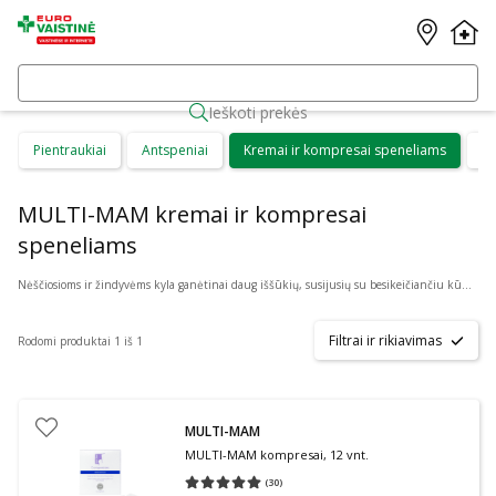
Ieškoti prekės
Pientraukiai
Antspeniai
Kremai ir kompresai speneliams
Ma
MULTI-MAM kremai ir kompresai
speneliams
Nėščiosioms ir žindyvėms kyla ganėtinai daug iššūkių, susijusių su besikeičiančiu kūnu bei į pasaulį ateinančia nauja gyvybe. Žindyvės turėtų žinoti apie tai, kokią naudą joms galėtų suteikti kompresai ir kremas speneliams. Tai yra priemonės, kurios gali padėti gydyti žaizdas, mažinti spenelių jautrumą ir skausmą.
Filtrai ir rikiavimas
Rodomi produktai 1 iš 1
MULTI-MAM
MULTI-MAM kompresai, 12 vnt.
(
30
)
Vidutinis įvertinimas 5.00
Įvertinimų skaičius 30