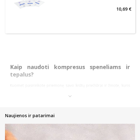
10,69 €
Kaip naudoti kompresus speneliams ir
tepalus?
Kuomet pasirinkote priemonę savo krūtų priežiūrai ir žinote, kuris
pasirinkimas būtų geriausias, galite atidžiai pasižiūrėti į to produkto
naudojimo instrukciją.
Maitinančios motinos, ypač tuomet, kai vaikučiui ima kaltis pirmieji
dantys, gali susidurti su labai dideliu diskomfortu, kuris kyla dėl to,
Naujienos ir patarimai
kad skaudžiai įkandama į spenelius arba jie labai smarkiai
sudirginami. Kompresai speneliams paprastai naudojami nuo
uždegimo ar sudirgimo. Uždėtą kompresą paprastai reikia palaikyti
20-60 minučių ir po to nuimti. Ant spenelio likęs gelis dažniausiai
neturėtų būti nuvalomas, kadangi turi teigiamą poveikį. Šildomieji ar