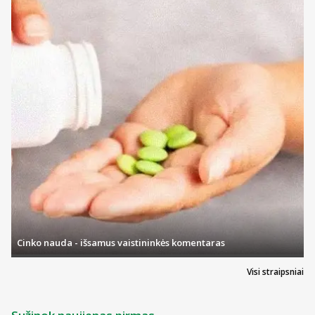
pažeistų spenelių priežiūrai naudojami kompresai turėtų būti
aplikuojami 2-3 kartus per dieną.
Kompresas turėtų skatinti natūralų gijimą, vėsinti arba šildyti,
sukuriant malonų ir atpalaiduojantį poveikį bei gerinti aplink
spenelius esančios odos būklę. Svarbu, kad tepalas ar gelis būtų
kuo natūralesnis , kadangi tam tikrų jo pėdsakų kai kada gali likti,
bet pakenkti kūdikiui tikrai nesinori.
Cinko nauda - išsamus vaistininkės komentaras
Visi straipsniai