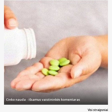
uždegimo ar sudirgimo. Uždėtą kompresą paprastai reikia palaikyti
20-60 minučių ir po to nuimti. Ant spenelio likęs gelis dažniausiai
neturėtų būti nuvalomas, kadangi turi teigiamą poveikį. Šildomieji ar
pažeistų spenelių priežiūrai naudojami kompresai turėtų būti
aplikuojami 2-3 kartus per dieną.
Kompresas turėtų skatinti natūralų gijimą, vėsinti arba šildyti,
sukuriant malonų ir atpalaiduojantį poveikį bei gerinti aplink
spenelius esančios odos būklę. Svarbu, kad tepalas ar gelis būtų
kuo natūralesnis , kadangi tam tikrų jo pėdsakų kai kada gali likti,
bet pakenkti kūdikiui tikrai nesinori.
Cinko nauda - išsamus vaistininkės komentaras
Visi straipsniai