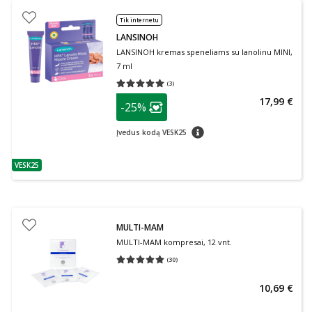
Tik internetu
LANSINOH
LANSINOH kremas speneliams su lanolinu MINI,
7 ml
(
3
)
Vidutinis įvertinimas 5.00
Įvertinimų skaičius 3
patarimas
17,99 €
-25%
Lojalumo klubo narių nuolaida
:
patarimas
Įvedus kodą VESK25
VESK25
patarimas
MULTI-MAM
MULTI-MAM kompresai, 12 vnt.
(
30
)
Vidutinis įvertinimas 5.00
Įvertinimų skaičius 30
10,69 €