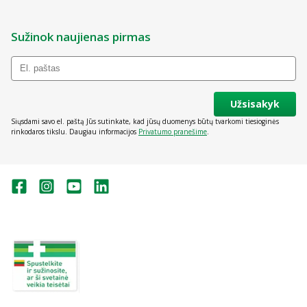
Sužinok naujienas pirmas
Užsisakyk
Siųsdami savo el. paštą Jūs sutinkate, kad jūsų duomenys būtų tvarkomi tiesioginės
rinkodaros tikslu. Daugiau informacijos
Privatumo pranešime
.
Valstybinė vaistų kontrolės tarnyba
prie Lietuvos Respublikos sveikatos
apsaugos ministerijos:
Studentų g. 45A, Vilnius
+370 5 263 9264
vvkt@vvkt.lt
https://www.vvkt.lt