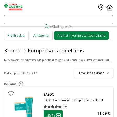
Ieškoti prekės
Pientraukiai
Antspeniai
Kremai ir kompresai speneliams
Ma
Kremai ir kompresai speneliams
Nėščiosioms ir žindyvėms kyla ganėtinai daug iššūkių, susijusių su besikeičiančiu kūnu bei į pasaulį ateinančia nauja gyvybe. Žindyvės turėtų žinoti apie tai, kokią naudą joms galėtų suteikti kompresai ir kremas speneliams. Tai yra priemonės, kurios gali padėti gydyti žaizdas, mažinti spenelių jautrumą ir skausmą.
Filtrai ir rikiavimas
Rodomi produktai 12 iš 12
Reklama
patarimas
BABOO
BABOO lanolino kremas speneliams, 35 ml
(
17
)
Vidutinis įvertinimas 5.00
Įvertinimų skaičius 17
patarimas
11,69 €
-35%