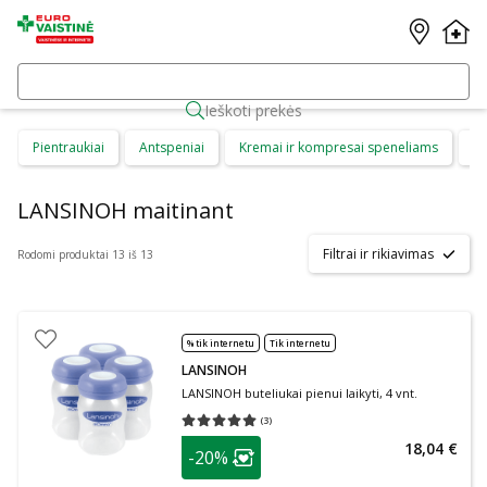
Ieškoti prekės
Pientraukiai
Antspeniai
Kremai ir kompresai speneliams
Ma
LANSINOH maitinant
Filtrai ir rikiavimas
Rodomi produktai 13 iš 13
% tik internetu
Tik internetu
LANSINOH
LANSINOH buteliukai pienui laikyti, 4 vnt.
(
3
)
Vidutinis įvertinimas 5.00
Įvertinimų skaičius 3
patarimas
18,04 €
-20%
Lojalumo klubo narių nuolaida
: