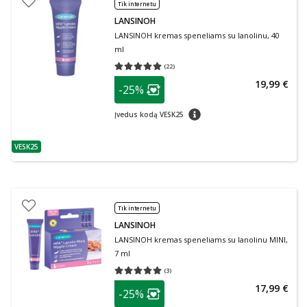
Tik internetu
LANSINOH
LANSINOH kremas speneliams su lanolinu, 40
ml
(
22
)
Vidutinis įvertinimas 5.00
Įvertinimų skaičius 22
patarimas
19,99 €
-25%
Lojalumo klubo narių nuolaida
:
patarimas
Įvedus kodą VESK25
VESK25
patarimas
Tik internetu
LANSINOH
LANSINOH kremas speneliams su lanolinu MINI,
7 ml
(
3
)
Vidutinis įvertinimas 5.00
Įvertinimų skaičius 3
patarimas
17,99 €
-25%
Lojalumo klubo narių nuolaida
: