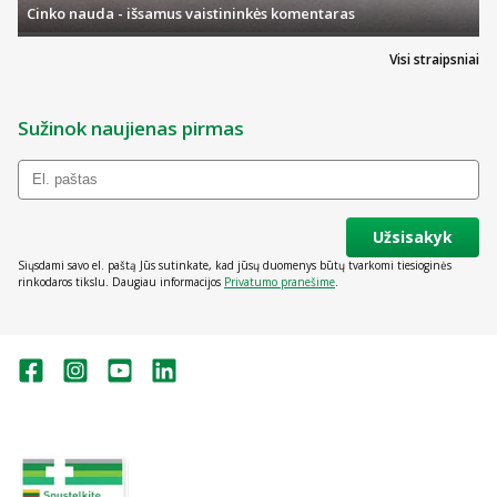
Cinko nauda - išsamus vaistininkės komentaras
Visi straipsniai
Sužinok naujienas pirmas
Užsisakyk
Siųsdami savo el. paštą Jūs sutinkate, kad jūsų duomenys būtų tvarkomi tiesioginės
rinkodaros tikslu. Daugiau informacijos
Privatumo pranešime
.
Valstybinė vaistų kontrolės tarnyba
prie Lietuvos Respublikos sveikatos
apsaugos ministerijos:
Studentų g. 45A, Vilnius