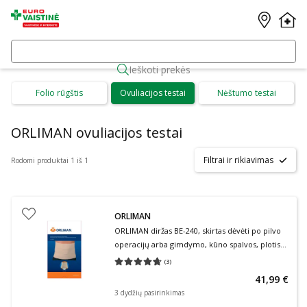
Ieškoti prekės
Folio rūgštis
Ovuliacijos testai
Nėštumo testai
ORLIMAN ovuliacijos testai
Filtrai ir rikiavimas
Rodomi produktai 1 iš 1
ORLIMAN
ORLIMAN diržas BE-240, skirtas dėvėti po pilvo
operacijų arba gimdymo, kūno spalvos, plotis
24 cm, 1 vnt.
(
3
)
Vidutinis įvertinimas 4.67
Įvertinimų skaičius 3
41,99 €
3 dydžių pasirinkimas