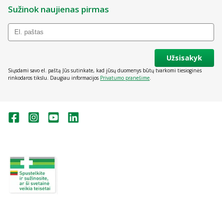
Sužinok naujienas pirmas
Užsisakyk
Siųsdami savo el. paštą Jūs sutinkate, kad jūsų duomenys būtų tvarkomi tiesioginės
rinkodaros tikslu. Daugiau informacijos
Privatumo pranešime
.
Valstybinė vaistų kontrolės tarnyba
prie Lietuvos Respublikos sveikatos
apsaugos ministerijos:
Studentų g. 45A, Vilnius
+370 5 263 9264
vvkt@vvkt.lt
https://www.vvkt.lt