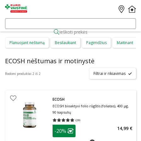
Ieškoti prekės
Planuojant nėštumą
Besilaukiant
Pagimdžius
Maitinant
ECOSH nėštumas ir motinystė
Filtrai ir rikiavimas
Rodomi produktai 2 iš 2
ECOSH
ECOSH bioaktyvi folio rūgštis (foliatas), 400 µg,
90 kapsulių
(
29
)
Vidutinis įvertinimas 5.00
Įvertinimų skaičius 29
patarimas
14,99 €
-20%
Lojalumo klubo narių nuolaida
:
patarimas