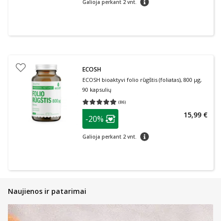
Galioja perkant 2 vnt.
ECOSH
ECOSH bioaktyvi folio rūgštis (foliatas), 800 µg,
90 kapsulių
(
86
)
Vidutinis įvertinimas 4.99
Įvertinimų skaičius 86
patarimas
15,99 €
-20%
Lojalumo klubo narių nuolaida
:
patarimas
Galioja perkant 2 vnt.
Naujienos ir patarimai