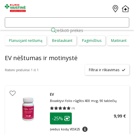
Ieškoti prekės
Planuojant nėštumą
Besilaukiant
Pagimdžius
Maitinant
EV nėštumas ir motinystė
Filtrai ir rikiavimas
Rodomi produktai 1 iš 1
EV
Bioaktyvi folio rūgštis 400 mcg, 90 tablečių
(
1
)
Vidutinis įvertinimas 5.00
Įvertinimų skaičius 1
patarimas
9,99 €
-25%
Lojalumo klubo narių nuolaida
:
patarimas
Įvedus kodą VESK25