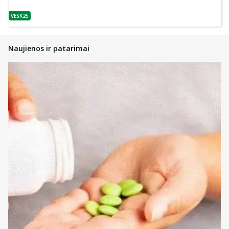
VESK25
patarimas
Naujienos ir patarimai