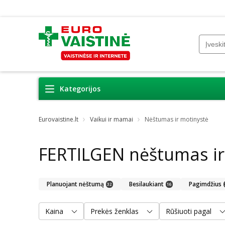
Kategorijos
Eurovaistine.lt
Vaikui ir mamai
Nėštumas ir motinystė
FERTILGEN nėštumas ir
Planuojant nėštumą
Besilaukiant
Pagimdžius
32
16
Kaina
Prekės ženklas
Rūšiuoti pagal