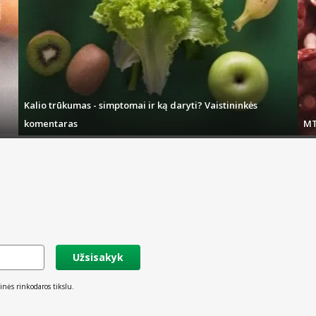
Kalio trūkumas - simptomai ir ką daryti? Vaistininkės
komentaras
MT
Užsisakyk
inės rinkodaros tikslu.