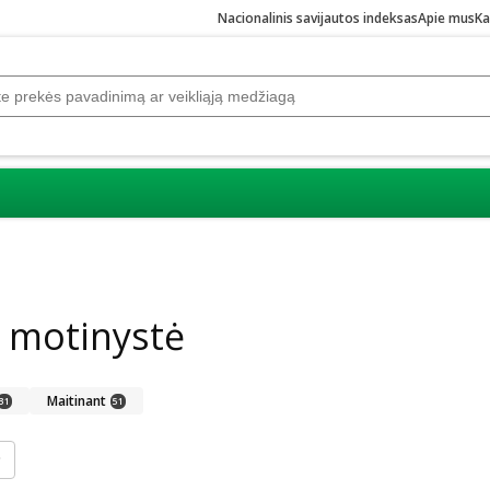
Nacionalinis savijautos indeksas
Apie mus
Ka
 motinystė
Maitinant
31
51