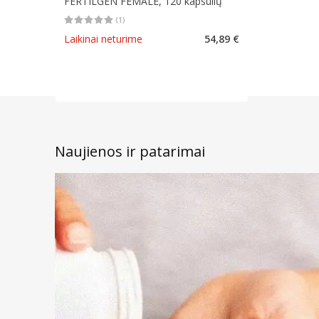
FERTILGEN FEMALE, 120 kapsulių
(
1
)
Vidutinis įvertinimas 5.00
Įvertinimų skaičius 1
Laikinai neturime
54,89 €
Naujienos ir patarimai