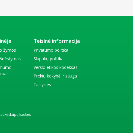
inėje
Teisinė informacija
io žymos
Privatumo politika
 išdėstymas
Slapukų politika
amumo
Verslo etikos kodeksas
kimas
Prekių kokybė ir sauga
Taisyklės
kaukės
Lūpų kaukės