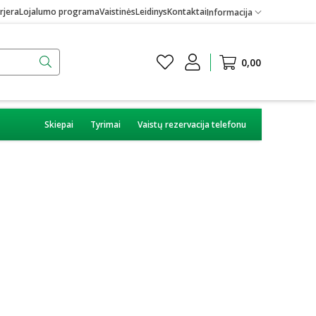
rjera
Lojalumo programa
Vaistinės
Leidinys
Kontaktai
Informacija
0,00
Skiepai
Tyrimai
Vaistų rezervacija telefonu