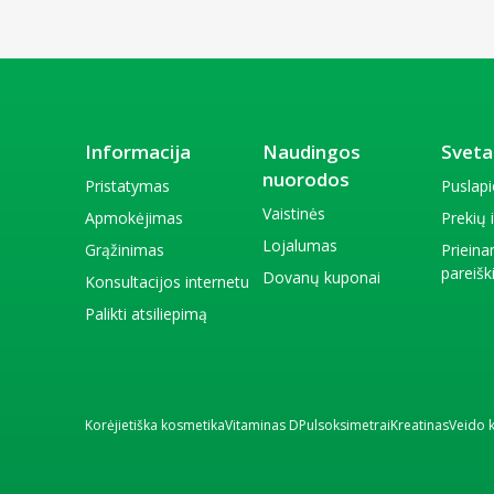
Informacija
Naudingos
Sveta
nuorodos
Pristatymas
Puslap
Vaistinės
Apmokėjimas
Prekių
Lojalumas
Grąžinimas
Priein
pareiš
Dovanų kuponai
Konsultacijos internetu
Palikti atsiliepimą
Korėjietiška kosmetika
Vitaminas D
Pulsoksimetrai
Kreatinas
Veido 