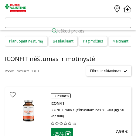
Ieškoti prekės
Planuojant nėštumą
Besilaukiant
Pagimdžius
Maitinant
ICONFIT nėštumas ir motinystė
Filtrai ir rikiavimas
Rodomi produktai 1 iš 1
Tik internetu
ICONFIT
ICONFIT folio rūgštis (vitaminas B9, 400 μg), 90
kapsulių
(
0
)
Vidutinis įvertinimas 0.00
Įvertinimų skaičius 0
patarimas
7,99 €
-25%