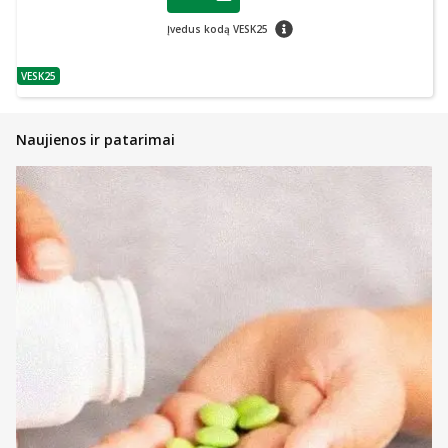
Lojalumo klubo narių nuolaida
:
patarimas
Įvedus kodą VESK25
VESK25
patarimas
Naujienos ir patarimai